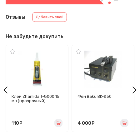
Отзывы
Добавить свой
Не забудьте докупить
Клей Zhanlida T-8000 15
Фен Baku BK-850
мл (прозрачный)
110
руб.
4 000
руб.