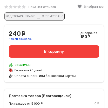
favorite
В избранное
Пока нет отзывов
content_copy
КОД ТОВАРА:
58657
СКОПИРОВАНО
240
руб.
дилерская
180
руб
Нашли дешевле?
В корзину
В наличии
Гарантия 90 дней
Оплата онлайн или банковской картой
Доставка товара (Благовещенск)
0
р
При заказе от 5 000
руб.