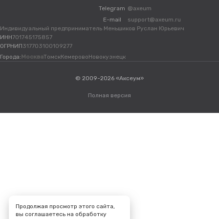
Telegram
@axeum
E-mail
support@axeum.ru
Индивидуальный предприниматель Меньшиков Руслан Юрьевич
ИНН
701745175857
ОГРНИП
317703100109277
Города:
Москва
Томск
Кемерово
Новокузнецк
© 2009-2026 «Аксеум»
Полная версия
Продолжая просмотр этого сайта,
вы соглашаетесь на обработку