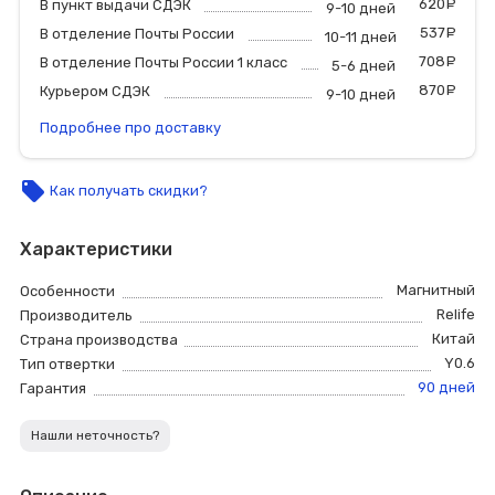
620
р
В пункт выдачи СДЭК
9-10 дней
537
р
В отделение Почты России
10-11 дней
708
р
В отделение Почты России 1 класс
5-6 дней
870
р
Курьером СДЭК
9-10 дней
Подробнее про доставку
local_offer
Как получать скидки?
Характеристики
Магнитный
Особенности
Relife
Производитель
Китай
Страна производства
Y0.6
Тип отвертки
90 дней
Гарантия
Нашли неточность?