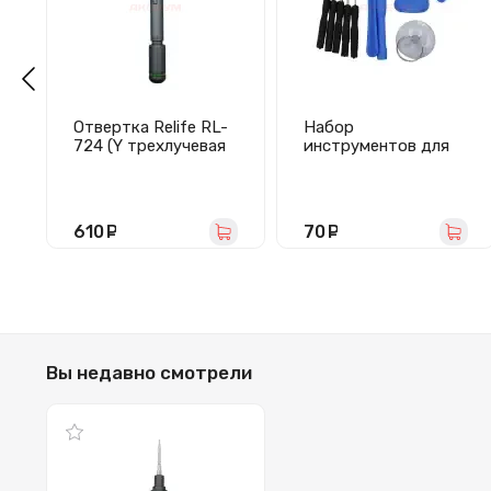
Отвертка Relife RL-
Набор
724 (Y трехлучевая
инструментов для
0.6 мм/магнитная/
разборки телефона
динамометрическая
(10 шт)
0.5 кгс/см2)
610
руб.
70
руб.
Вы недавно смотрели