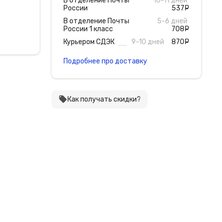
В отделение Почты
10-11 дней
России
537
руб
В отделение Почты
5-6 дней
России 1 класс
708
руб
Курьером СДЭК
9-10 дней
870
руб
Подробнее про доставку
local_offer
Как получать скидки?