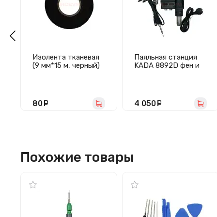
Изолента тканевая
Паяльная станция
(9 мм*15 м, черный)
KADA 8892D фен и
паяльник (480 W/
Фен - 100-480°C/
Паяльник - 200-
480°C/LCD)
80
руб.
4 050
руб.
Похожие товары