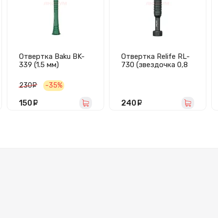
Отвертка Baku BK-
Отвертка Relife RL-
339 (1.5 мм)
730 (звездочка 0,8
мм, магнитная)
230
руб.
-35%
150
руб.
240
руб.