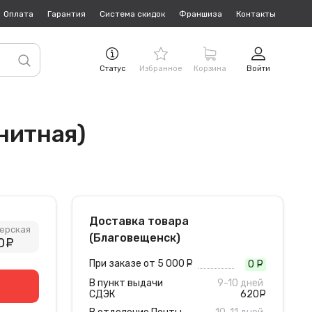
Оплата
Гарантия
Система скидок
Франшиза
Контакты
Статус
Избранное
Корзина
Войти
гнитная)
Доставка товара
ерская
(Благовещенск)
0
руб.
При заказе от 5 000
руб.
0
руб
В пункт выдачи
9-10 дней
СДЭК
620
руб