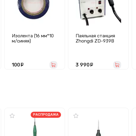
Изолента (16 мм*10
Паяльная станция
м/синяя)
Zhongdi ZD-939B
100
руб.
3 990
руб.
РАСПРОДАЖА