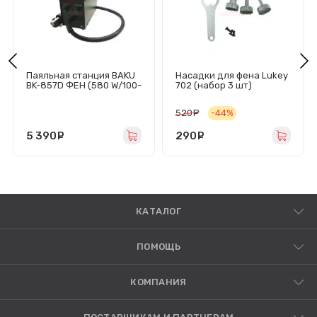
Паяльная станция BAKU
Насадки для фена Lukey
BK-857D ФЕН (580 W/100-
702 (набор 3 шт)
450°C/LCD)
520
руб.
-44%
5 390
руб.
290
руб.
КАТАЛОГ
ПОМОЩЬ
КОМПАНИЯ