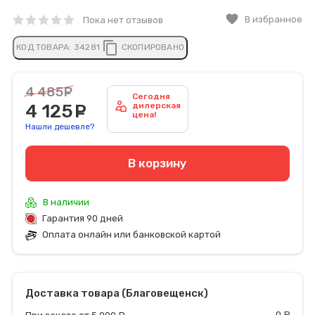
favorite
В избранное
Пока нет отзывов
content_copy
КОД ТОВАРА:
34281
СКОПИРОВАНО
4 485
руб.
Сегодня
4 125
руб.
дилерская
цена!
Нашли дешевле?
В корзину
В наличии
Гарантия 90 дней
Оплата онлайн или банковской картой
Доставка товара (Благовещенск)
0
р