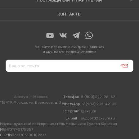
ПОСТАВЩИКАМ И ПАРТНЕРАМ
КОНТАКТЫ
Узнайте первыми о скидках, новинках
и других суперпредложениях
Аксеум — Москва
Телефон
8 (800) 222-98-57
115419, Москва, ул. Вавилова, д. 3
WhatsApp
+7 (983) 232-42-32
Telegram
@axeum
E-mail
support@axeum.ru
Индивидуальный предприниматель Меньшиков Руслан Юрьевич
ИНН
701745175857
ОГРНИП
317703100109277