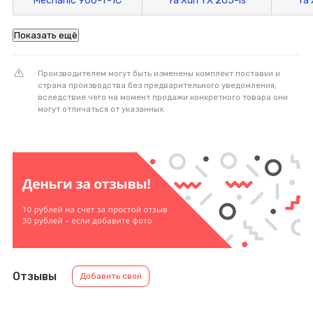
Mechanic 900-T-1C
Ya Xun YX 205-is
Ya 
Показать ещё
Производителем могут быть изменены комплект поставки и
страна производства без предварительного уведомления,
вследствие чего на момент продажи конкретного товара они
могут отличаться от указанных.
Отзывы
Добавить свой