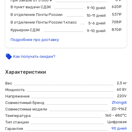
При заказе от 5 000
руб.
620
р
В пункт выдачи СДЭК
9-10 дней
537
р
В отделение Почты России
10-11 дней
708
р
В отделение Почты России 1 класс
5-6 дней
870
р
Курьером СДЭК
9-10 дней
Подробнее про доставку
local_offer
Как получать скидки?
Характеристики
2,5 кг
Вес
60 Вт
Мощность
220V
Напряжение
Zhongdi
Совместимый бренд
ZD-916Z
Совместимые модели
160 - 480°C
Температура
Цифровая
Тип станции
90 дней
Гарантия