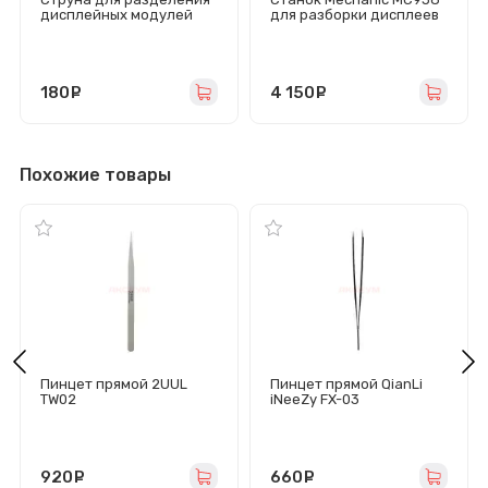
дисплейных модулей
для разборки дисплеев
Kaisi (0,05 мм, 100 м)
(сепаратор) вакуумный
(350W/регулируемый
нагрев до 120°C/
дисплей)
180
руб.
4 150
руб.
Похожие товары
Пинцет прямой 2UUL
Пинцет прямой QianLi
TW02
iNeeZy FX-03
920
руб.
660
руб.