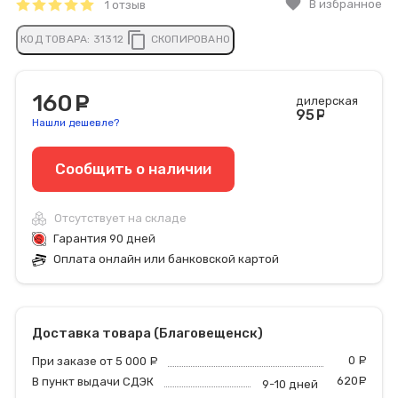
favorite
В избранное
1 отзыв
content_copy
КОД ТОВАРА:
31312
СКОПИРОВАНО
160
руб.
дилерская
95
руб
Нашли дешевле?
Сообщить o наличии
Отсутствует на складе
Гарантия 90 дней
Оплата онлайн или банковской картой
Доставка товара (Благовещенск)
0
р
При заказе от 5 000
руб.
620
р
В пункт выдачи СДЭК
9-10 дней