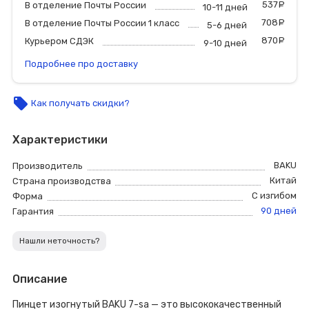
537
р
В отделение Почты России
10-11 дней
708
р
В отделение Почты России 1 класс
5-6 дней
870
р
Курьером СДЭК
9-10 дней
Подробнее про доставку
local_offer
Как получать скидки?
Характеристики
BAKU
Производитель
Китай
Страна производства
С изгибом
Форма
90 дней
Гарантия
Нашли неточность?
Описание
Пинцет изогнутый BAKU 7-sa — это высококачественный