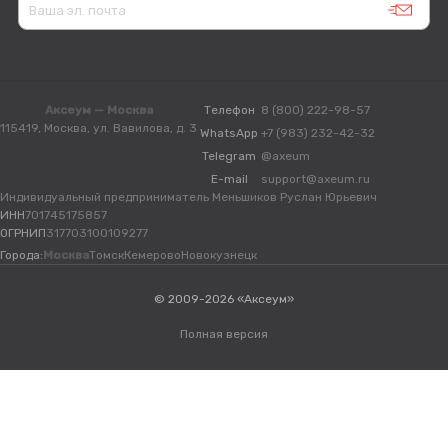
Аксеум — Москва
Телефон
8 (800) 222-98-57
115419, Москва, ул. Вавилова, д. 3
WhatsApp
+7 (983) 232-42-32
Telegram
@axeum
E-mail
support@axeum.ru
Индивидуальный предприниматель Меньшиков Руслан Юрьевич
ИНН
701745175857
ОГРНИП
317703100109277
Города:
Москва
Томск
Кемерово
Новокузнецк
© 2009-2026 «Аксеум»
Полная версия