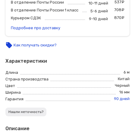
537
р
В отделение Почты России
10-11 дней
708
р
В отделение Почты России 1 класс
5-6 дней
870
р
Курьером СДЭК
9-10 дней
Подробнее про доставку
local_offer
Как получать скидки?
Характеристики
6 м
Длина
Китай
Страна производства
Черный
Цвет
16 мм
Ширина
90 дней
Гарантия
Нашли неточность?
Описание