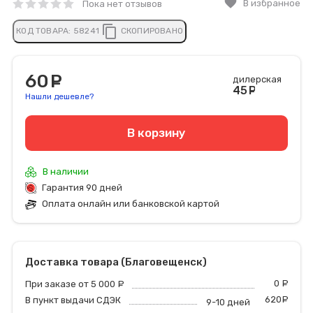
favorite
В избранное
Пока нет отзывов
content_copy
КОД ТОВАРА:
58241
СКОПИРОВАНО
60
руб.
дилерская
45
руб
Нашли дешевле?
В корзину
В наличии
Гарантия 90 дней
Оплата онлайн или банковской картой
Доставка товара (Благовещенск)
0
р
При заказе от 5 000
руб.
620
р
В пункт выдачи СДЭК
9-10 дней