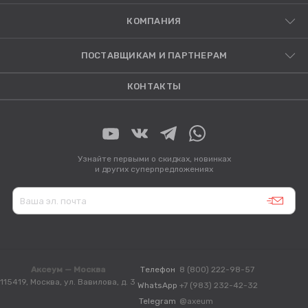
КОМПАНИЯ
ПОСТАВЩИКАМ И ПАРТНЕРАМ
КОНТАКТЫ
Узнайте первыми о скидках, новинках
и других суперпредложениях
Аксеум — Москва
Телефон
8 (800) 222-98-57
115419, Москва, ул. Вавилова, д. 3
WhatsApp
+7 (983) 232-42-32
Telegram
@axeum