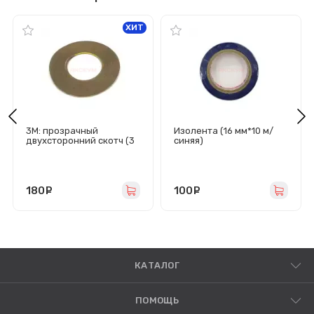
ХИТ
3M: прозрачный
Изолента (16 мм*10 м/
двухсторонний скотч (3
синяя)
мм/0.2 мм/50 м)
180
руб.
100
руб.
КАТАЛОГ
ПОМОЩЬ