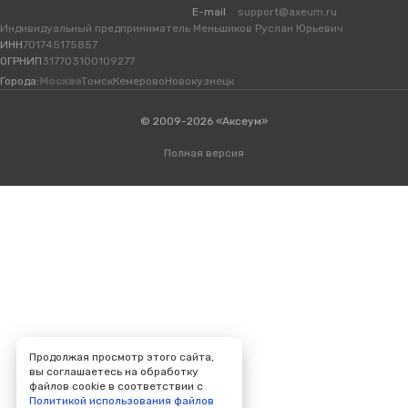
E-mail
support@axeum.ru
Индивидуальный предприниматель Меньшиков Руслан Юрьевич
ИНН
701745175857
ОГРНИП
317703100109277
Города:
Москва
Томск
Кемерово
Новокузнецк
© 2009-2026 «Аксеум»
Полная версия
Продолжая просмотр этого сайта,
вы соглашаетесь на обработку
файлов cookie в соответствии с
Политикой использования файлов