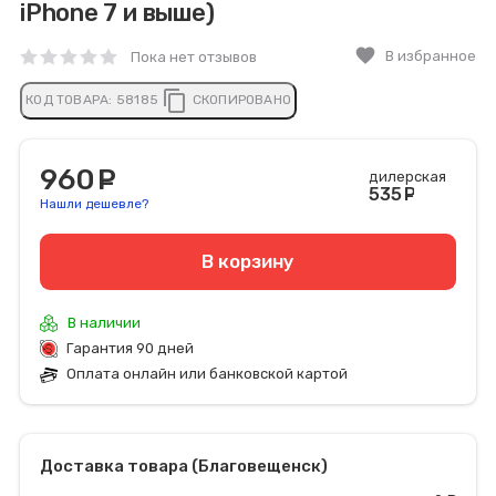
iPhone 7 и выше)
favorite
В избранное
Пока нет отзывов
content_copy
КОД ТОВАРА:
58185
СКОПИРОВАНО
960
руб.
дилерская
535
руб
Нашли дешевле?
В корзину
В наличии
Гарантия 90 дней
Оплата онлайн или банковской картой
Доставка товара (Благовещенск)