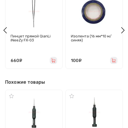
Пинцет прямой QianLi
Изолента (16 мм*10 м/
iNeeZy FX-03
синяя)
660
руб.
100
руб.
Похожие товары