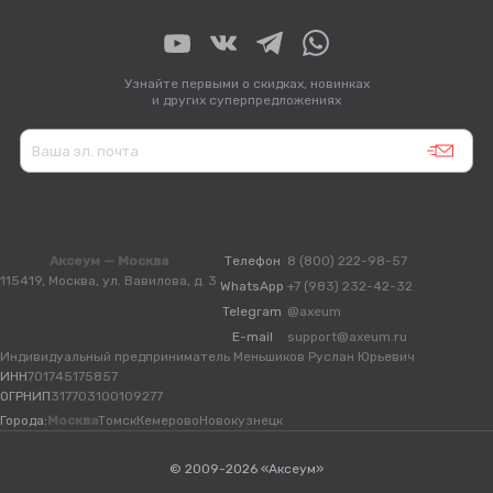
Узнайте первыми о скидках, новинках
и других суперпредложениях
Аксеум — Москва
Телефон
8 (800) 222-98-57
115419, Москва, ул. Вавилова, д. 3
WhatsApp
+7 (983) 232-42-32
Telegram
@axeum
E-mail
support@axeum.ru
Индивидуальный предприниматель Меньшиков Руслан Юрьевич
ИНН
701745175857
ОГРНИП
317703100109277
Города:
Москва
Томск
Кемерово
Новокузнецк
© 2009-2026 «Аксеум»