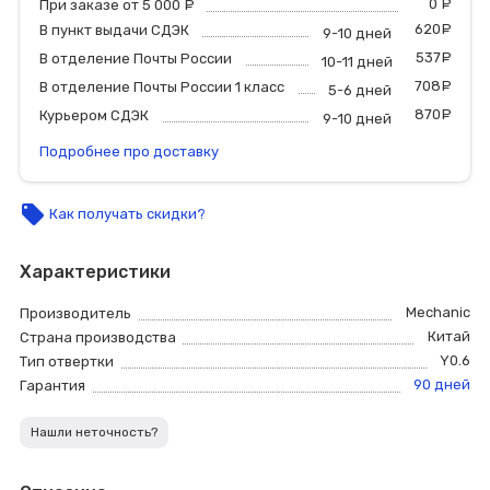
0
р
При заказе от 5 000
руб.
620
р
В пункт выдачи СДЭК
9-10 дней
537
р
В отделение Почты России
10-11 дней
708
р
В отделение Почты России 1 класс
5-6 дней
870
р
Курьером СДЭК
9-10 дней
Подробнее про доставку
local_offer
Как получать скидки?
Характеристики
Mechanic
Производитель
Китай
Страна производства
Y0.6
Тип отвертки
90 дней
Гарантия
Нашли неточность?