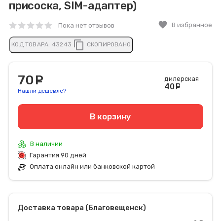
присоска, SIM-адаптер)
favorite
В избранное
Пока нет отзывов
content_copy
КОД ТОВАРА:
43243
СКОПИРОВАНО
70
руб.
дилерская
40
руб
Нашли дешевле?
В корзину
В наличии
Гарантия 90 дней
Оплата онлайн или банковской картой
Доставка товара (Благовещенск)