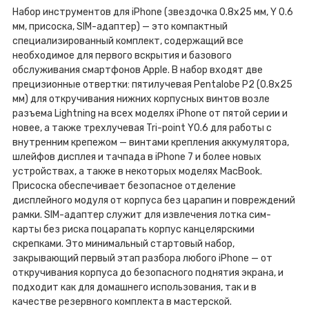
Набор инструментов для iPhone (звездочка 0.8x25 мм, Y 0.6
мм, присоска, SIM-адаптер) — это компактный
специализированный комплект, содержащий все
необходимое для первого вскрытия и базового
обслуживания смартфонов Apple. В набор входят две
прецизионные отвертки: пятилучевая Pentalobe P2 (0.8x25
мм) для откручивания нижних корпусных винтов возле
разъема Lightning на всех моделях iPhone от пятой серии и
новее, а также трехлучевая Tri-point Y0.6 для работы с
внутренним крепежом — винтами крепления аккумулятора,
шлейфов дисплея и тачпада в iPhone 7 и более новых
устройствах, а также в некоторых моделях MacBook.
Присоска обеспечивает безопасное отделение
дисплейного модуля от корпуса без царапин и повреждений
рамки. SIM-адаптер служит для извлечения лотка сим-
карты без риска поцарапать корпус канцелярскими
скрепками. Это минимальный стартовый набор,
закрывающий первый этап разбора любого iPhone — от
откручивания корпуса до безопасного поднятия экрана, и
подходит как для домашнего использования, так и в
качестве резервного комплекта в мастерской.