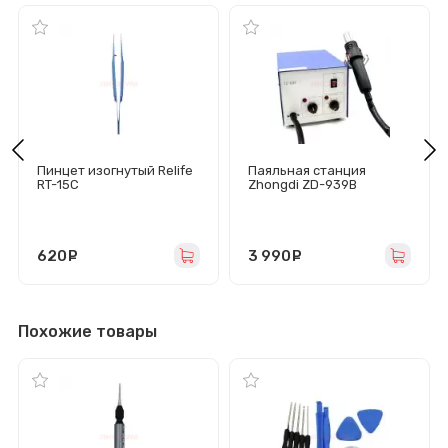
Пинцет изогнутый Relife
Паяльная станция
RT-15C
Zhongdi ZD-939B
620
руб.
3 990
руб.
Похожие товары