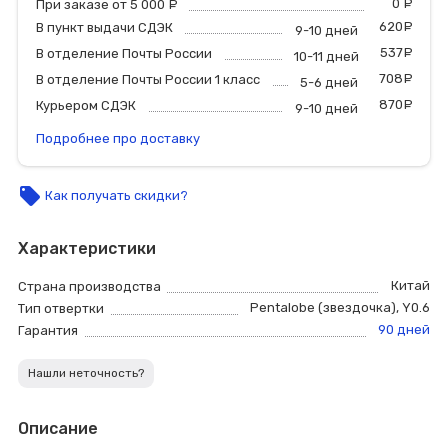
0
р
При заказе от 5 000
руб.
620
р
В пункт выдачи СДЭК
9-10 дней
537
р
В отделение Почты России
10-11 дней
708
р
В отделение Почты России 1 класс
5-6 дней
870
р
Курьером СДЭК
9-10 дней
Подробнее про доставку
local_offer
Как получать скидки?
Характеристики
Китай
Страна производства
Pentalobe (звездочка)
,
Y0.6
Тип отвертки
90 дней
Гарантия
Нашли неточность?
Описание