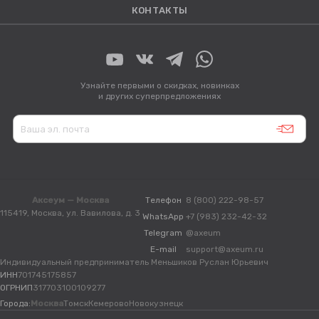
КОНТАКТЫ
Узнайте первыми о скидках, новинках
и других суперпредложениях
Аксеум — Москва
Телефон
8 (800) 222-98-57
115419, Москва, ул. Вавилова, д. 3
WhatsApp
+7 (983) 232-42-32
Telegram
@axeum
E-mail
support@axeum.ru
Индивидуальный предприниматель Меньшиков Руслан Юрьевич
ИНН
701745175857
ОГРНИП
317703100109277
Города:
Москва
Томск
Кемерово
Новокузнецк