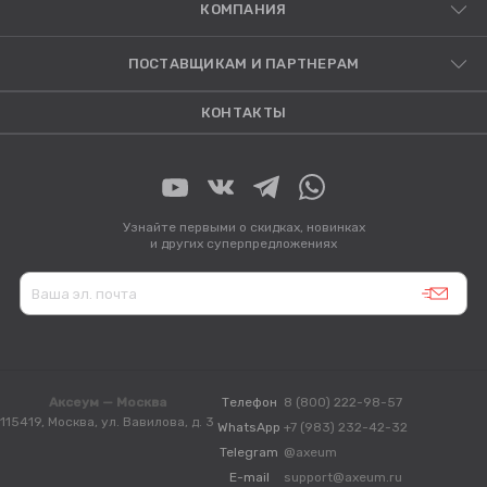
КОМПАНИЯ
ПОСТАВЩИКАМ И ПАРТНЕРАМ
КОНТАКТЫ
Узнайте первыми о скидках, новинках
и других суперпредложениях
Аксеум — Москва
Телефон
8 (800) 222-98-57
115419, Москва, ул. Вавилова, д. 3
WhatsApp
+7 (983) 232-42-32
Telegram
@axeum
E-mail
support@axeum.ru