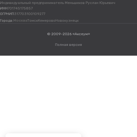
Индивидуальный предприниматель Меньшиков Руслан Юрьевич
ИНН
701745175857
ОГРНИП
317703100109277
Города:
Москва
Томск
Кемерово
Новокузнецк
© 2009-2026 «Аксеум»
Полная версия