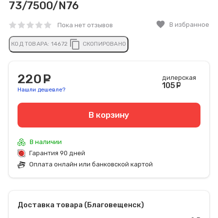
73/7500/N76
favorite
В избранное
Пока нет отзывов
content_copy
КОД ТОВАРА:
14672
СКОПИРОВАНО
220
руб.
дилерская
105
руб
Нашли дешевле?
В корзину
В наличии
Гарантия 90 дней
Оплата онлайн или банковской картой
Доставка товара (Благовещенск)