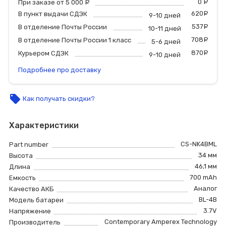
0
р
При заказе от 5 000
руб.
620
р
В пункт выдачи СДЭК
9-10 дней
537
р
В отделение Почты России
10-11 дней
708
р
В отделение Почты России 1 класс
5-6 дней
870
р
Курьером СДЭК
9-10 дней
Подробнее про доставку
local_offer
Как получать скидки?
Характеристики
CS-NK4BML
Part number
34 мм
Высота
46,1 мм
Длина
700 mAh
Емкость
Аналог
Качество АКБ
BL-4B
Модель батареи
3.7V
Напряжение
Contemporary Amperex Technology
Производитель