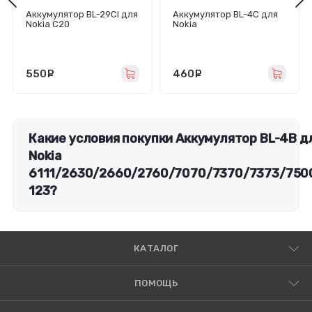
Аккумулятор BL-29CI для
Аккумулятор BL-4C для
Nokia C20
Nokia
6100/1202/1661/2220S/2
650/2690/5100/6101/6125
/6131/6300/C2-05 -
Премиум
550
руб.
460
руб.
Какие условия покупки Аккумулятор BL-4B д
Nokia
6111/2630/2660/2760/7070/7370/7373/750
123?
КАТАЛОГ
ПОМОЩЬ