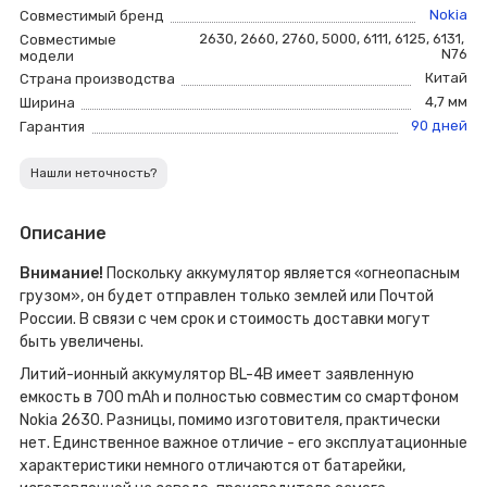
Nokia
Совместимый бренд
2630
,
2660
,
2760
,
5000
,
6111
,
6125
,
6131
,
Совместимые
N76
модели
Китай
Страна производства
4,7 мм
Ширина
90 дней
Гарантия
Нашли неточность?
Описание
Внимание!
Поскольку аккумулятор является «огнеопасным
грузом», он будет отправлен только землей или Почтой
России. В связи с чем срок и стоимость доставки могут
быть увеличены.
Литий-ионный аккумулятор BL-4B имеет заявленную
емкость в 700 mAh и полностью совместим со смартфоном
Nokia 2630. Разницы, помимо изготовителя, практически
нет. Единственное важное отличие - его эксплуатационные
характеристики немного отличаются от батарейки,