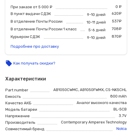
0
р
При заказе от 5 000
руб.
620
р
В пункт выдачи СДЭК
9-10 дней
537
р
В отделение Почты России
10-11 дней
708
р
В отделение Почты России 1 класс
5-6 дней
870
р
Курьером СДЭК
9-10 дней
Подробнее про доставку
local_offer
Как получать скидки?
Характеристики
AB1050CWMC
,
AB1050FWMX
,
CS-NK5CHL
Part number
800 mAh
Емкость
Аналог высокого качества
Качество АКБ
BL-5CB
Модель батареи
3.7V
Напряжение
Contemporary Amperex Technology
Производитель
Nokia
Совместимый бренд