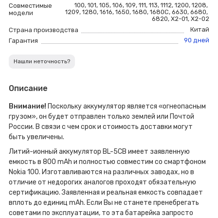
100
,
101
,
105
,
106
,
109
,
111
,
113
,
1112
,
1200
,
1208
,
Совместимые
1209
,
1280
,
1616
,
1650
,
1680
,
1680С
,
6630
,
6680
,
модели
6820
,
X2-01
,
X2-02
Китай
Страна производства
90 дней
Гарантия
Нашли неточность?
Описание
Внимание!
Поскольку аккумулятор является «огнеопасным
грузом», он будет отправлен только землей или Почтой
России. В связи с чем срок и стоимость доставки могут
быть увеличены.
Литий-ионный аккумулятор BL-5CB имеет заявленную
емкость в 800 mAh и полностью совместим со смартфоном
Nokia 100. Изготавливаются на различных заводах, но в
отличие от недорогих аналогов проходят обязательную
сертификацию. Заявленная и реальная емкость совпадает
вплоть до единиц mAh. Если Вы не станете пренебрегать
советами по эксплуатации, то эта батарейка запросто