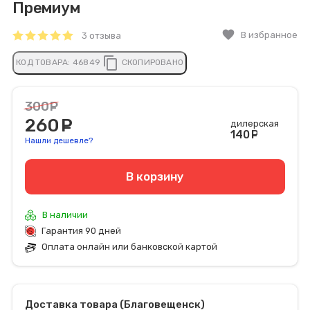
Премиум
favorite
В избранное
3 отзыва
content_copy
КОД ТОВАРА:
46849
СКОПИРОВАНО
300
руб.
260
руб.
дилерская
140
руб
Нашли дешевле?
В корзину
В наличии
Гарантия 90 дней
Оплата онлайн или банковской картой
Доставка товара (Благовещенск)