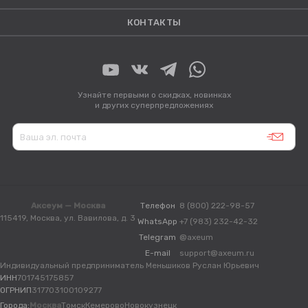
КОНТАКТЫ
Узнайте первыми о скидках, новинках
и других суперпредложениях
Аксеум — Москва
Телефон
8 (800) 222-98-57
115419, Москва, ул. Вавилова, д. 3
WhatsApp
+7 (983) 232-42-32
Telegram
@axeum
E-mail
support@axeum.ru
Индивидуальный предприниматель Меньшиков Руслан Юрьевич
ИНН
701745175857
ОГРНИП
317703100109277
Города:
Москва
Томск
Кемерово
Новокузнецк