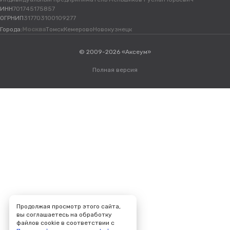
ИНН
701745175857
ОГРНИП
317703100109277
Города:
Москва
Томск
Кемерово
Новокузнецк
© 2009-2026 «Аксеум»
Полная версия
Продолжая просмотр этого сайта,
вы соглашаетесь на обработку
файлов cookie в соответствии с