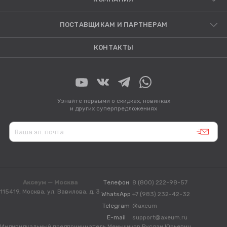
ПОСТАВЩИКАМ И ПАРТНЕРАМ
КОНТАКТЫ
Узнайте первыми о скидках, новинках
и других суперпредложениях
Аксеум — Москва
Телефон
8 (800) 222-98-57
115419, Москва, ул. Вавилова, д. 3
WhatsApp
+7 (983) 232-42-32
Telegram
@axeum
E-mail
support@axeum.ru
Индивидуальный предприниматель Меньшиков Руслан Юрьевич