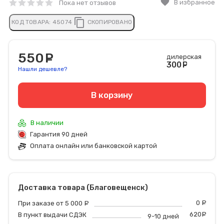
favorite
В избранное
Пока нет отзывов
content_copy
КОД ТОВАРА:
45074
СКОПИРОВАНО
550
руб.
дилерская
300
руб
Нашли дешевле?
В корзину
В наличии
Гарантия 90 дней
Оплата онлайн или банковской картой
Доставка товара (Благовещенск)
0
р
При заказе от 5 000
руб.
620
р
В пункт выдачи СДЭК
9-10 дней