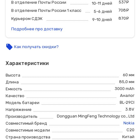
537
р
В отделение Почты России
10-11 дней
708
р
В отделение Почты России 1 класс
5-6 дней
870
р
Курьером СДЭК
9-10 дней
Подробнее про доставку
local_offer
Как получать скидки?
Характеристики
60 мм
Высота
85,0 мм
Длина
3000 mAh
Емкость
Аналог
Качество
BL-29CI
Модель батареи
3.8V
Напряжение
Dongguan MingFeng Technology co., Ltd
Производитель
Nokia
Совместимый бренд
C20
Совместимые модели
Китай
Страна производства