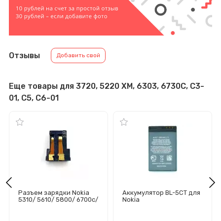
Отзывы
Добавить свой
Еще товары для 3720, 5220 XM, 6303, 6730C, C3-
01, C5, C6-01
Разъем зарядки Nokia
Аккумулятор BL-5CT для
5310/ 5610/ 5800/ 6700c/
Nokia
C1-02/ C2-00/C3-01/ X3-
5220/3720/6303/C3-01/
02/X6... (ЗУ)
С5