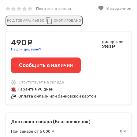
favorite
В избранное
Пока нет отзывов
content_copy
КОД ТОВАРА:
46850
СКОПИРОВАНО
490
руб.
дилерская
280
руб
Нашли дешевле?
Сообщить o наличии
Отсутствует на складе
Гарантия 90 дней
Оплата онлайн или банковской картой
Доставка товара (Благовещенск)
0
р
При заказе от 5 000
руб.