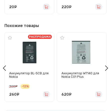
20
руб.
220
руб.
Похожие товары
РАСПРОДАЖА
Аккумулятор BL-5CB для
Аккумулятор WT140 для
Nokia
Nokia C01 Plus
1280/1616/100/101/105
2017 - Премиум
300
руб.
-13%
260
руб.
620
руб.