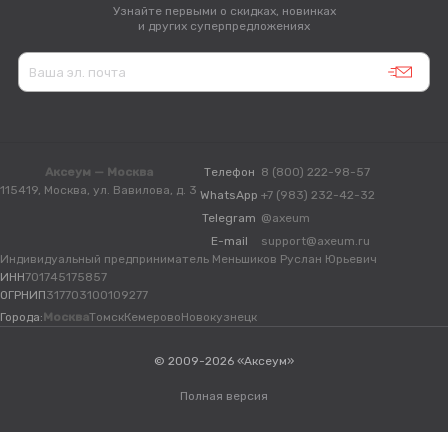
Узнайте первыми о скидках, новинках
и других суперпредложениях
Аксеум — Москва
Телефон
8 (800) 222-98-57
115419, Москва, ул. Вавилова, д. 3
WhatsApp
+7 (983) 232-42-32
Telegram
@axeum
E-mail
support@axeum.ru
Индивидуальный предприниматель Меньшиков Руслан Юрьевич
ИНН
701745175857
ОГРНИП
317703100109277
Города:
Москва
Томск
Кемерово
Новокузнецк
© 2009-2026 «Аксеум»
Полная версия