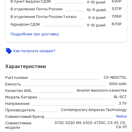
620
р
В пункт выдачи СДЭК
9-10 дней
537
р
В отделение Почты России
10-11 дней
708
р
В отделение Почты России 1 класс
5-6 дней
870
р
Курьером СДЭК
9-10 дней
Подробнее про доставку
local_offer
Как получать скидки?
Характеристики
CS-NK5CTSL
Part number
1050 mAh
Емкость
Аналог высокого качества
Качество АКБ
BL-5CT
Модель батареи
3.7V
Напряжение
Contemporary Amperex Technology
Производитель
Nokia
Совместимый бренд
3720
,
5220 XM
,
6303
,
6730C
,
C3-01
,
C5
,
Совместимые
C6-01
модели