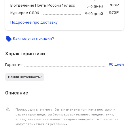
708
р
В отделение Почты России 1 класс
5-6 дней
870
р
Курьером СДЭК
9-10 дней
Подробнее про доставку
local_offer
Как получать скидки?
Характеристики
90 дней
Гарантия
Нашли неточность?
Описание
Производителем могут быть изменены комплект поставки и
страна производства без предварительного уведомления,
вследствие чего на момент продажи конкретного товара они
могут отличаться от указанных.