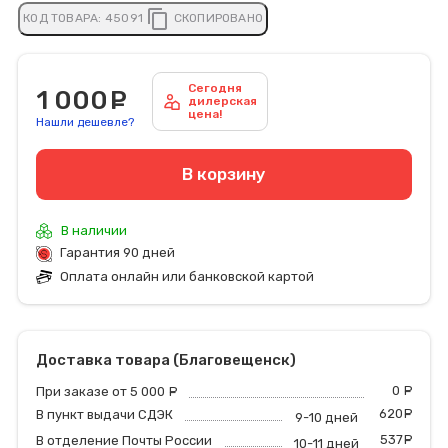
content_copy
КОД ТОВАРА:
45091
СКОПИРОВАНО
Сегодня
1 000
руб.
дилерская
цена!
Нашли дешевле?
В корзину
В наличии
Гарантия 90 дней
Оплата онлайн или банковской картой
Доставка товара (Благовещенск)
0
р
При заказе от 5 000
руб.
620
р
В пункт выдачи СДЭК
9-10 дней
537
р
В отделение Почты России
10-11 дней