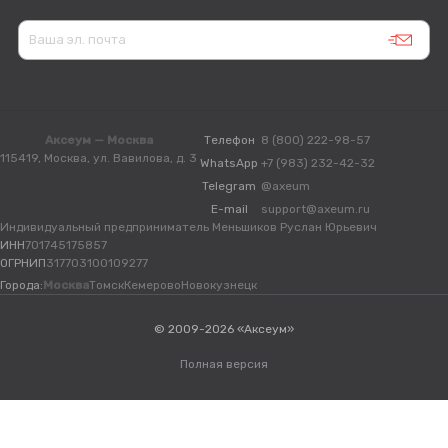
Аксеум — Москва
Телефон
8 (800) 222-98-57
115419, Москва, ул. Вавилова, д. 3
WhatsApp
+7 (983) 232-42-32
Telegram
@axeum
E-mail
support@axeum.ru
Индивидуальный предприниматель Меньшиков Руслан Юрьевич
ИНН
701745175857
ОГРНИП
317703100109277
Города:
Москва
Томск
Кемерово
Новокузнецк
© 2009-2026 «Аксеум»
Полная версия