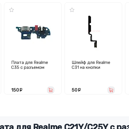
Плата для Realme
Шлейф для Realme
C35 с разъемом
C31 на кнопки
зарядки/гарнитуры/
громкости
микрофон
150
руб.
50
руб.
ата для Realme C21Y/C25Y с р