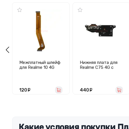
Межплатный шлейф
Нижняя плата для
для Realme 10 4G
Realme C75 4G с
разъемом зарядки/
микрофон -
Премиум
120
руб.
440
руб.
Какие условия покупки Пл