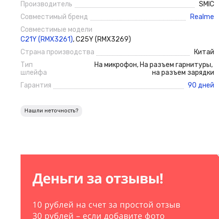
Производитель
SMIC
Совместимый бренд
Realme
Совместимые модели
C21Y (RMX3261)
,
C25Y (RMX3269)
Страна производства
Китай
Тип
На микрофон
,
На разъем гарнитуры
,
шлейфа
на разъем зарядки
Гарантия
90 дней
Нашли неточность?