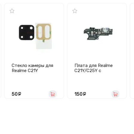
Стекло камеры для
Плата для Realme
Realme C21Y
C21Y/C25Y с
(черное)
разъемом зарядки/
гарнитуры/
микрофон
50
руб.
150
руб.