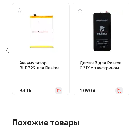
Аккумулятор
Дисплей для Realme
BLP729 для Realme
C21Y с тачскрином
5/C3/C11/C11
(черный) Mecanico -
2021/C21/C21Y/Narz
AMP
o 50i
830
руб.
1 090
руб.
Похожие товары