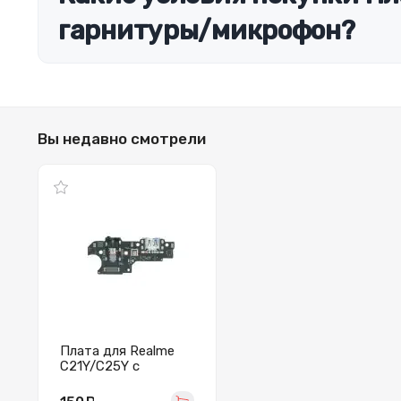
гарнитуры/микрофон?
Вы недавно смотрели
Плата для Realme
C21Y/C25Y с
разъемом зарядки/
гарнитуры/