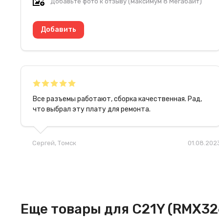
Добавьте фото к отзыву (максимум 8 Мегабайт)
Все разъемы работают, сборка качественная. Рад,
что выбрал эту плату для ремонта.
Сергей
, Томск
01.08.202
Еще товары для C21Y (RMX32