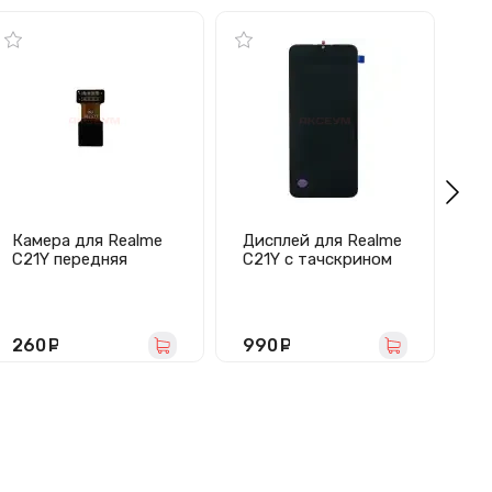
Камера для Realme
Дисплей для Realme
Шл
C21Y передняя
C21Y с тачскрином
C2
(черный) - Оригинал
кн
в
260
руб.
990
руб.
7