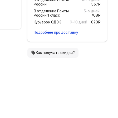
В отделение Почты
10-11 дней
России
537
руб
В отделение Почты
5-6 дней
России 1 класс
708
руб
Курьером СДЭК
9-10 дней
870
руб
Подробнее про доставку
local_offer
Как получать скидки?