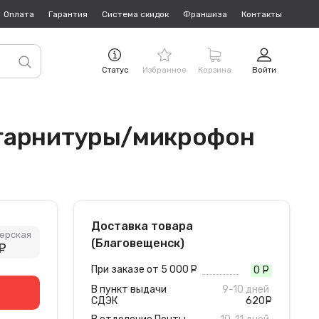
Оплата
Гарантия
Система скидок
Франшиза
Контакты
Статус
Избранное
Корзина
Войти
/гарнитуры/микрофон
Доставка товара
ерская
(Благовещенск)
руб.
При заказе от 5 000
руб.
0
руб
В пункт выдачи
9-10 дней
СДЭК
620
руб