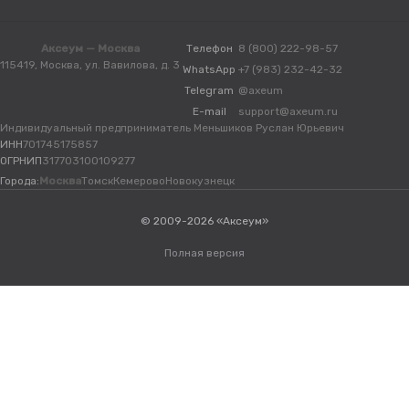
Аксеум — Москва
Телефон
8 (800) 222-98-57
115419, Москва, ул. Вавилова, д. 3
WhatsApp
+7 (983) 232-42-32
Telegram
@axeum
E-mail
support@axeum.ru
Индивидуальный предприниматель Меньшиков Руслан Юрьевич
ИНН
701745175857
ОГРНИП
317703100109277
Города:
Москва
Томск
Кемерово
Новокузнецк
© 2009-2026 «Аксеум»
Полная версия