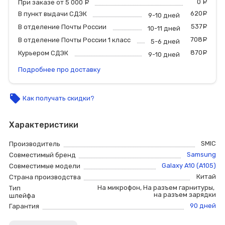
0
р
При заказе от 5 000
руб.
620
р
В пункт выдачи СДЭК
9-10 дней
537
р
В отделение Почты России
10-11 дней
708
р
В отделение Почты России 1 класс
5-6 дней
870
р
Курьером СДЭК
9-10 дней
Подробнее про доставку
local_offer
Как получать скидки?
Характеристики
SMIC
Производитель
Samsung
Совместимый бренд
Galaxy A10 (A105)
Совместимые модели
Китай
Страна производства
На микрофон
,
На разъем гарнитуры
,
Тип
на разъем зарядки
шлейфа
90 дней
Гарантия