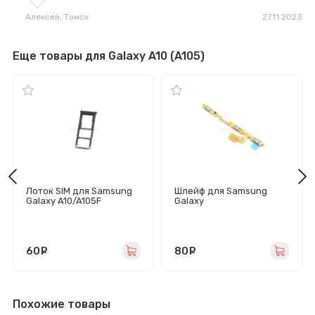
Алексей
, Томск
27.11.2023
Еще товары для Galaxy A10 (A105)
Лоток SIM для Samsung
Шлейф для Samsung
Galaxy A10/A105F
Galaxy
(черный)
M20/M10/A10/M205F/M10
5F/A105F на кнопки
громкости/включения
60
руб.
80
руб.
Похожие товары