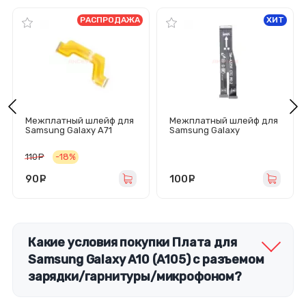
РАСПРОДАЖА
ХИТ
Межплатный шлейф для
Межплатный шлейф для
Samsung Galaxy A71
Samsung Galaxy
(A715F)
A32/A22/A325F/A225F
110
руб.
-18%
90
руб.
100
руб.
Какие условия покупки Плата для
Samsung Galaxy A10 (A105) с разъемом
зарядки/гарнитуры/микрофоном?