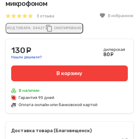
микрофоном
favorite
В избранное
3 отзыва
content_copy
КОД ТОВАРА:
34427
СКОПИРОВАНО
130
руб.
дилерская
80
руб
Нашли дешевле?
В корзину
В наличии
Гарантия 90 дней
Оплата онлайн или банковской картой
Доставка товара (Благовещенск)