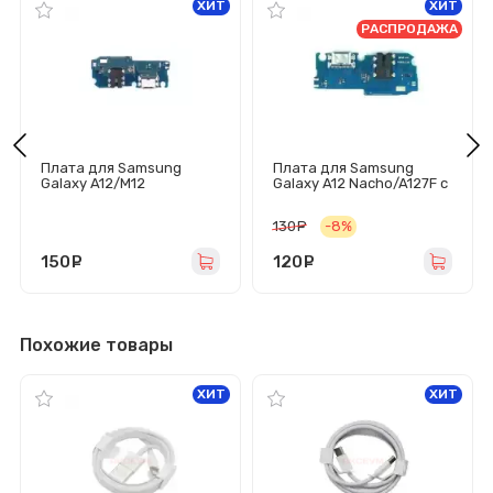
ХИТ
ХИТ
РАСПРОДАЖА
Плата для Samsung
Плата для Samsung
Galaxy A12/M12
Galaxy A12 Nacho/A127F с
(A125F/M127F) с
разъемом зарядки/
разъемом зарядки/
гарнитуры/микрофоном
130
руб.
-8%
гарнитуры/микрофоном
150
руб.
120
руб.
Похожие товары
ХИТ
ХИТ