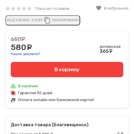
favorite
В избранное
Пока нет отзывов
content_copy
КОД ТОВАРА:
57289
СКОПИРОВАНО
650
руб.
580
руб.
дилерская
365
руб
Нашли дешевле?
В корзину
В наличии
Гарантия 90 дней
Оплата онлайн или банковской картой
Доставка товара (Благовещенск)
0
р