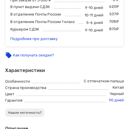
При заказе от 5 000
руб.
620
р
В пункт выдачи СДЭК
9-10 дней
537
р
В отделение Почты России
10-11 дней
708
р
В отделение Почты России 1 класс
5-6 дней
870
р
Курьером СДЭК
9-10 дней
Подробнее про доставку
local_offer
Как получать скидки?
Характеристики
С отпечатком пальца
Особенности
Китай
Страна производства
Черный
Цвет
90 дней
Гарантия
Нашли неточность?
Описание