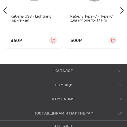
Кабель USB - Lightning
Кабель Type-C - Type-C
(оригинал)
для iPhone 15-17 Pro
Max/17 Air (60W/PD/
оплетка нейлон) белый -
Оригинал
360
руб.
500
руб.
КАТАЛОГ
ПОМОЩЬ
КОМПАНИЯ
ПОСТАВЩИКАМ И ПАРТНЕРАМ
КОНТАКТЫ