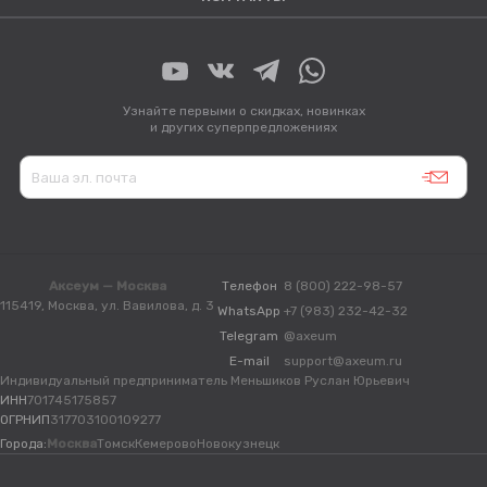
Узнайте первыми о скидках, новинках
и других суперпредложениях
Аксеум — Москва
Телефон
8 (800) 222-98-57
115419, Москва, ул. Вавилова, д. 3
WhatsApp
+7 (983) 232-42-32
Telegram
@axeum
E-mail
support@axeum.ru
Индивидуальный предприниматель Меньшиков Руслан Юрьевич
ИНН
701745175857
ОГРНИП
317703100109277
Города:
Москва
Томск
Кемерово
Новокузнецк