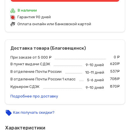
В наличии
Гарантия 90 дней
Оплата онлайн или банковской картой
Доставка товара (Благовещенск)
0
р
При заказе от 5 000
руб.
620
р
В пункт выдачи СДЭК
9-10 дней
537
р
В отделение Почты России
10-11 дней
708
р
В отделение Почты России 1 класс
5-6 дней
870
р
Курьером СДЭК
9-10 дней
Подробнее про доставку
local_offer
Как получать скидки?
Характеристики