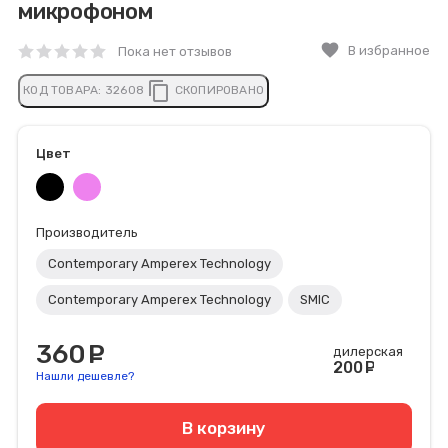
микрофоном
favorite
В избранное
Пока нет отзывов
content_copy
КОД ТОВАРА:
32608
СКОПИРОВАНО
Цвет
Производитель
Contemporary Amperex Technology
Contemporary Amperex Technology
SMIC
360
руб.
дилерская
200
руб
Нашли дешевле?
В корзину