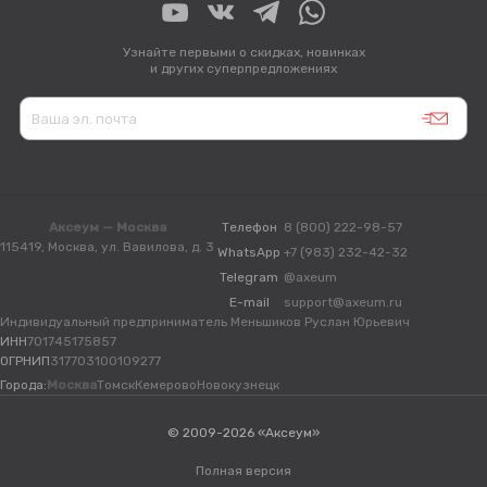
Узнайте первыми о скидках, новинках
и других суперпредложениях
Аксеум — Москва
Телефон
8 (800) 222-98-57
115419, Москва, ул. Вавилова, д. 3
WhatsApp
+7 (983) 232-42-32
Telegram
@axeum
E-mail
support@axeum.ru
Индивидуальный предприниматель Меньшиков Руслан Юрьевич
ИНН
701745175857
ОГРНИП
317703100109277
Города:
Москва
Томск
Кемерово
Новокузнецк
© 2009-2026 «Аксеум»
Полная версия