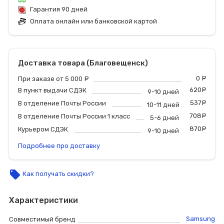
Гарантия 90 дней
Оплата онлайн или банковской картой
Доставка товара (Благовещенск)
0
р
При заказе от 5 000
руб.
620
р
В пункт выдачи СДЭК
9-10 дней
537
р
В отделение Почты России
10-11 дней
708
р
В отделение Почты России 1 класс
5-6 дней
870
р
Курьером СДЭК
9-10 дней
Подробнее про доставку
local_offer
Как получать скидки?
Характеристики
Samsung
Совместимый бренд