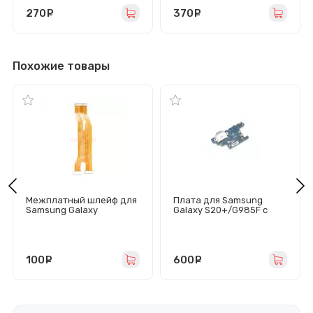
270
руб.
370
руб.
Похожие товары
Межплатный шлейф для
Плата для Samsung
Samsung Galaxy
Galaxy S20+/G985F с
A21s/A217F
разъемом зарядки/
микрофоном
100
руб.
600
руб.