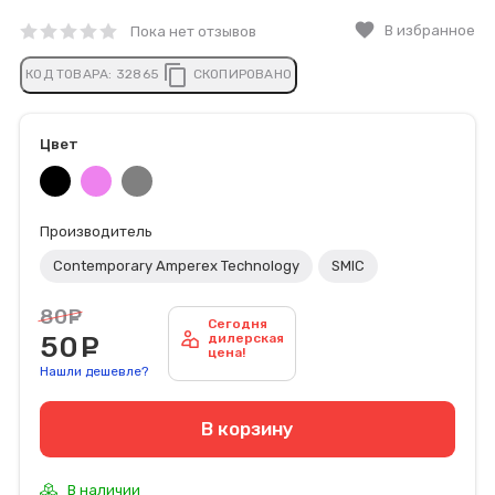
favorite
В избранное
Пока нет отзывов
content_copy
КОД ТОВАРА:
32865
СКОПИРОВАНО
Цвет
Производитель
Contemporary Amperex Technology
SMIC
80
руб.
Сегодня
50
руб.
дилерская
цена!
Нашли дешевле?
В корзину
В наличии