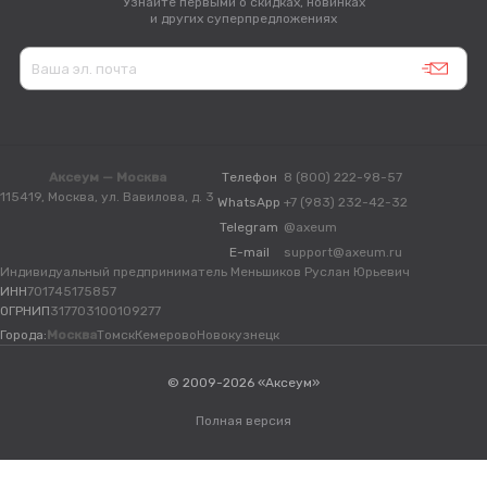
Узнайте первыми о скидках, новинках
и других суперпредложениях
Аксеум — Москва
Телефон
8 (800) 222-98-57
115419, Москва, ул. Вавилова, д. 3
WhatsApp
+7 (983) 232-42-32
Telegram
@axeum
E-mail
support@axeum.ru
Индивидуальный предприниматель Меньшиков Руслан Юрьевич
ИНН
701745175857
ОГРНИП
317703100109277
Города:
Москва
Томск
Кемерово
Новокузнецк
© 2009-2026 «Аксеум»
Полная версия