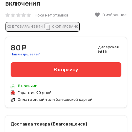
включения
favorite
В избранное
Пока нет отзывов
content_copy
КОД ТОВАРА:
43894
СКОПИРОВАНО
80
руб.
дилерская
50
руб
Нашли дешевле?
В корзину
В наличии
Гарантия 90 дней
Оплата онлайн или банковской картой
Доставка товара (Благовещенск)