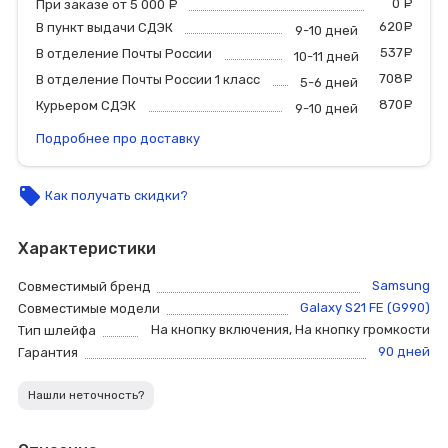
0
р
При заказе от 5 000
руб.
620
р
В пункт выдачи СДЭК
9-10 дней
537
р
В отделение Почты России
10-11 дней
708
р
В отделение Почты России 1 класс
5-6 дней
870
р
Курьером СДЭК
9-10 дней
Подробнее про доставку
local_offer
Как получать скидки?
Характеристики
Samsung
Совместимый бренд
Galaxy S21 FE (G990)
Совместимые модели
На кнопку включения
,
На кнопку громкости
Тип шлейфа
90 дней
Гарантия
Нашли неточность?