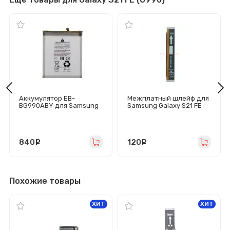
Аккумулятор EB-
Межплатный шлейф для
BG990ABY для Samsung
Samsung Galaxy S21 FE
Galaxy S21 FE (G990B) -
(G990B)
Премиум
840
руб.
120
руб.
Похожие товары
ХИТ
ХИТ