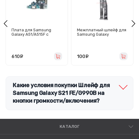
Плата для Samsung
Межплатный шлейф для
Galaxy A51/A515F с
Samsung Galaxy
разъемом зарядки/
A32/A22/A325F/A225F
гарнитуры/микрофоном
- Премиум
610
руб.
100
руб.
Какие условия покупки Шлейф для
Samsung Galaxy S21 FE/G990B на
кнопки громкости/включения?
КАТАЛОГ