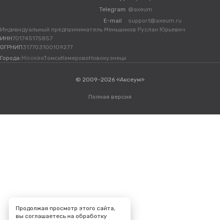
Telegram
@axeum
E-mail
support@axeum.ru
Индивидуальный предприниматель Меньшиков Руслан Юрьевич
ИНН
701745175857
ОГРНИП
317703100109277
Города:
Москва
Томск
Кемерово
Новокузнецк
© 2009-2026 «Аксеум»
Полная версия
Продолжая просмотр этого сайта,
вы соглашаетесь на обработку