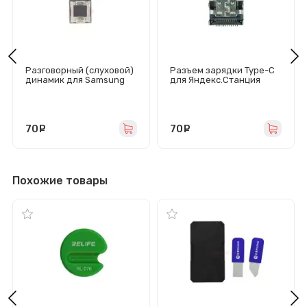
Разговорный (слуховой)
Разъем зарядки Type-C
динамик для Samsung
для Яндекс.Станция
Galaxy
Мини (MC-371)
S9/S10/S10e/S10+/S20+/
S20 Ultra/Note 10
(G960F/G973F/G970F/G97
5F/G985F/G988B/N970F)
70
руб.
70
руб.
Похожие товары