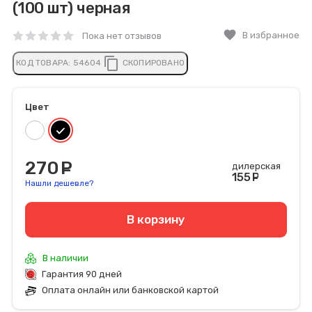
(100 шт) черная
favorite
В избранное
Пока нет отзывов
content_copy
КОД ТОВАРА:
54604
СКОПИРОВАНО
Цвет
270
руб.
дилерская
155
руб
Нашли дешевле?
В корзину
В наличии
Гарантия 90 дней
Оплата онлайн или банковской картой