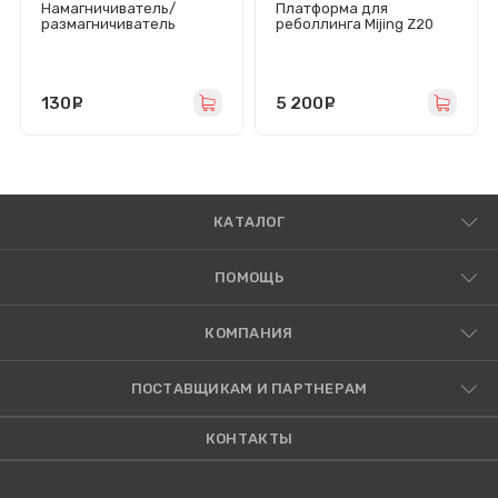
Намагничиватель/
Платформа для
размагничиватель
реболлинга Mijing Z20
инструмента Relife RL-
Pro для iPhone X-15 Pro
076
Max с межплатными
трафаретами
130
руб.
5 200
руб.
КАТАЛОГ
ПОМОЩЬ
КОМПАНИЯ
ПОСТАВЩИКАМ И ПАРТНЕРАМ
КОНТАКТЫ