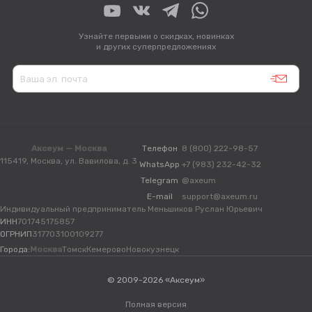
Узнайте первыми о скидках, новинках
и других суперпредложениях
Аксеум — Москва
Телефон
8 (800) 222-98-57
115419, Москва, ул. Вавилова, д. 3
WhatsApp
+7 (983) 232-42-32
Telegram
@axeum
E-mail
support@axeum.ru
Индивидуальный предприниматель Меньшиков Руслан Юрьевич
ИНН
701745175857
ОГРНИП
317703100109277
Города:
Москва
Томск
Кемерово
Новокузнецк
© 2009-2026 «Аксеум»
Полная версия