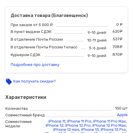
Доставка товара (Благовещенск)
0
р
При заказе от 5 000
руб.
620
р
В пункт выдачи СДЭК
9-10 дней
537
р
В отделение Почты России
10-11 дней
708
р
В отделение Почты России 1 класс
5-6 дней
870
р
Курьером СДЭК
9-10 дней
Подробнее про доставку
local_offer
Как получать скидки?
Характеристики
100 шт
Количество
Apple
Совместимый бренд
iPhone 11
,
iPhone 11 Pro
,
iPhone 11 Pro Max
,
Совместимые
iPhone 12
,
iPhone 12 Pro
,
iPhone 12 Pro Max
,
модели
iPhone 12 mini
,
iPhone 13
,
iPhone 13 Pro
,