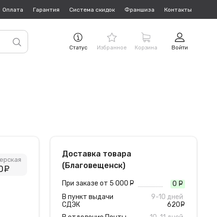
Оплата
Гарантия
Система скидок
Франшиза
Контакты
Статус
Избранное
Корзина
Войти
Доставка товара
ерская
(Благовещенск)
0
руб.
При заказе от 5 000
руб.
0
руб
В пункт выдачи
9-10 дней
СДЭК
620
руб