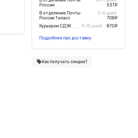
В отделение Почты
10-11 дней
России
537
руб
В отделение Почты
5-6 дней
России 1 класс
708
руб
Курьером СДЭК
9-10 дней
870
руб
Подробнее про доставку
local_offer
Как получать скидки?