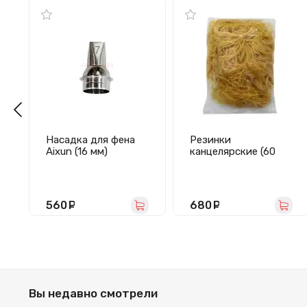
Насадка для фена
Резинки
Aixun (16 мм)
канцелярские (60
мм, 500 г, желтый)
560
руб.
680
руб.
Вы недавно смотрели