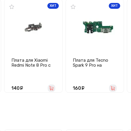
ХИТ
ХИТ
Плата для Xiaomi
Плата для Tecno
Redmi Note 8 Pro с
Spark 9 Pro на
разъемом зарядки/
разъем зарядки/
гарнитуры/
гарнитуры/
микрофоном
микрофон
140
руб.
160
руб.