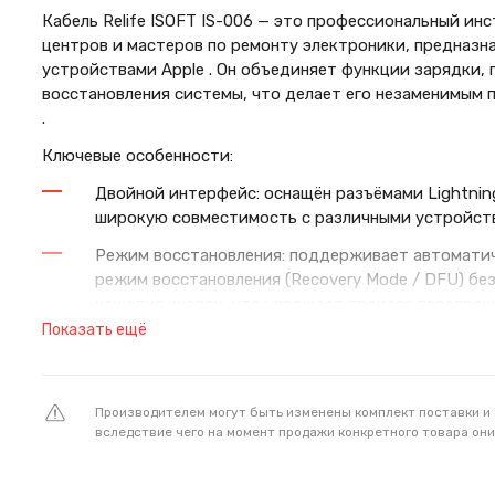
Кабель Relife ISOFT IS-006 — это профессиональный ин
центров и мастеров по ремонту электроники, предназн
устройствами Apple . Он объединяет функции зарядки, 
восстановления системы, что делает его незаменимым п
.
Ключевые особенности:
Двойной интерфейс: оснащён разъёмами Lightnin
широкую совместимость с различными устройств
Режим восстановления: поддерживает автоматич
режим восстановления (Recovery Mode / DFU) бе
нажатия кнопок, что упрощает процесс перепрош
Показать ещё
Три в одном: выполняет функции зарядки, перед
восстановления .
Длина: около 930 мм, что удобно для работы в ра
Производителем могут быть изменены комплект поставки и
вследствие чего на момент продажи конкретного товара они
Прочность: изготовлен из утолщённого TPE-мате
.