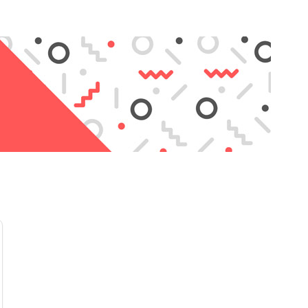
Область применения:
Кабель используется для:
Прошивки и восстановления iPhone и iPad .
Обслуживания устройств в сервисных центрах .
Автоматического входа в режим восстановления
сбоев