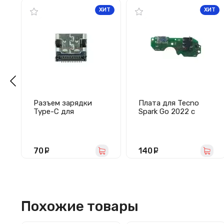
ХИТ
ХИТ
Разъем зарядки
Плата для Tecno
Type-C для
Spark Go 2022 с
Яндекс.Станция
разъемом зарядки/
Мини (MC-371)
гарнитуры/
микрофон
70
руб.
140
руб.
Похожие товары