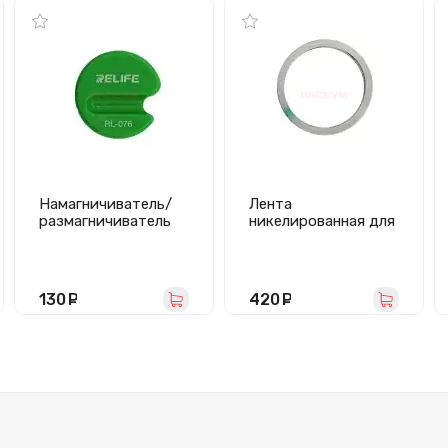
Намагничиватель/
Лента
размагничиватель
никелированная для
инструмента Relife
пайки АКБ (0,1 мм*8
RL-076
мм*10 м)
130
руб.
420
руб.