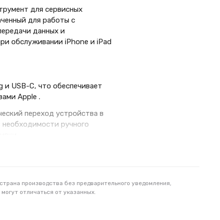
струмент для сервисных
аченный для работы с
передачи данных и
ри обслуживании iPhone и iPad
g и USB-C, что обеспечивает
ами Apple .
еский переход устройства в
з необходимости ручного
ивки .
ачи данных и системного
зличных условиях .
 страна производства без предварительного уведомления,
 могут отличаться от указанных.
риала, устойчивого к разрывам