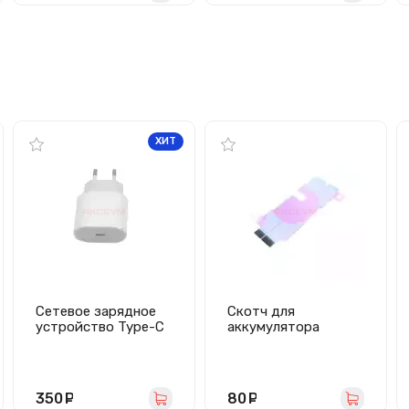
ХИТ
Сетевое зарядное
Скотч для
устройство Type-C
аккумулятора
для iPhone (20W/PD)
iPhone Xr
белая
350
руб.
80
руб.