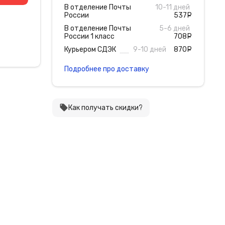
В отделение Почты
10-11 дней
России
537
руб
В отделение Почты
5-6 дней
России 1 класс
708
руб
Курьером СДЭК
9-10 дней
870
руб
Подробнее про доставку
local_offer
Как получать скидки?