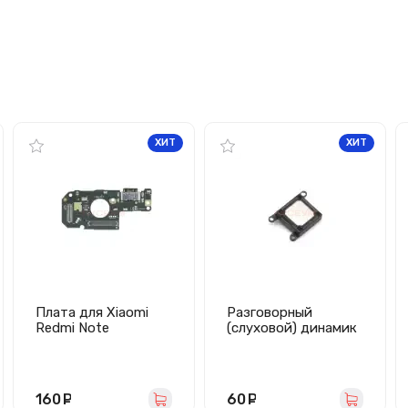
ХИТ
ХИТ
Плата для Xiaomi
Разговорный
Redmi Note
(слуховой) динамик
11/12S/Poco M4 Pro
для iPhone 7 Plus/8
4G с разъемом
Plus
зарядки/микрофон
160
руб.
60
руб.