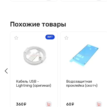
F/J330F/J400F/J510
F/J710F
Похожие товары
ХИТ
Кабель USB -
Водозащитная
Lightning (оригинал)
проклейка (скотч)
для дисплея iPhone
8 Plus (белый)
360
руб.
60
руб.