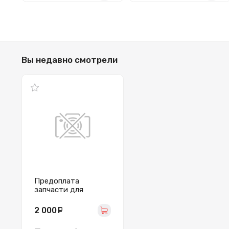
Вы недавно смотрели
Предоплата
запчасти для
мобильного
устройства
2 000
руб.
_____________
_____________