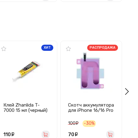
ХИТ
РАСПРОДАЖА
Клей Zhanlida T-
Скотч аккумулятора
Ка
7000 15 мл (черный)
для iPhone 16/16 Pro
Li
Ор
100
руб.
-30%
110
руб.
70
руб.
5