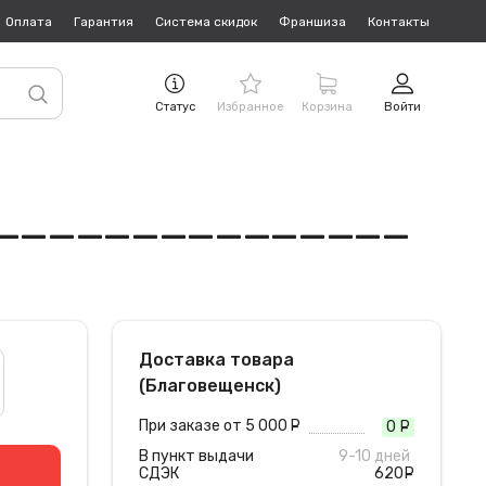
Оплата
Гарантия
Система скидок
Франшиза
Контакты
Статус
Избранное
Корзина
Войти
_______________
Доставка товара
(Благовещенск)
При заказе от 5 000
руб.
0
руб
В пункт выдачи
9-10 дней
СДЭК
620
руб