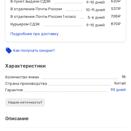
620
р
В пункт выдачи СДЭК
9-10 дней
537
р
В отделение Почты России
10-11 дней
708
р
В отделение Почты России 1 класс
5-6 дней
870
р
Курьером СДЭК
9-10 дней
Подробнее про доставку
local_offer
Как получать скидки?
Характеристики
18
Количество ячеек
Китай
Страна производства
90 дней
Гарантия
Нашли неточность?
Описание