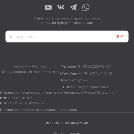
Узнайте первыми о скидках, новинках
и других суперпредложениях
Аксеум — Москва
Телефон
8 (800) 222-98-57
115419, Москва, ул. Вавилова, д. 3
WhatsApp
+7 (983) 232-42-32
Telegram
@axeum
E-mail
support@axeum.ru
Индивидуальный предприниматель Меньшиков Руслан Юрьевич
ИНН
701745175857
ОГРНИП
317703100109277
Города:
Москва
Томск
Кемерово
Новокузнецк
© 2009-2026 «Аксеум»
Полная версия