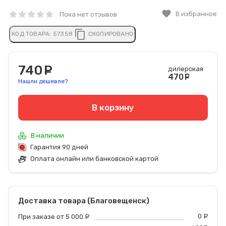
favorite
В избранное
Пока нет отзывов
content_copy
КОД ТОВАРА:
57358
СКОПИРОВАНО
740
руб.
дилерская
470
руб
Нашли дешевле?
В корзину
В наличии
Гарантия 90 дней
Оплата онлайн или банковской картой
Доставка товара (Благовещенск)
0
р
При заказе от 5 000
руб.