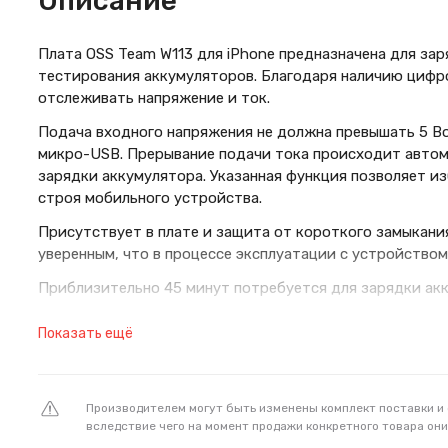
Описание
Плата OSS Team W113 для iPhone предназначена для зар
тестирования аккумуляторов. Благодаря наличию цифр
отслеживать напряжение и ток.
Подача входного напряжения не должна превышать 5 Во
микро-USB. Прерывание подачи тока происходит автом
зарядки аккумулятора. Указанная функция позволяет из
строя мобильного устройства.
Присутствует в плате и защита от короткого замыкани
уверенным, что в процессе эксплуатации с устройством 
Приблизительно 45 минут потребуется для зарядки акк
Подключение происходит через USB порт с выходным 
Показать ещё
Плата отличается простотой в использовании и позвол
iPhone любых моделей. Даже если раньше не приходило
давайсы, сложностей в эксплуатации удастся избежать
Производителем могут быть изменены комплект поставки и
вследствие чего на момент продажи конкретного товара они
Устройство выполнено из надежных материалов, котор