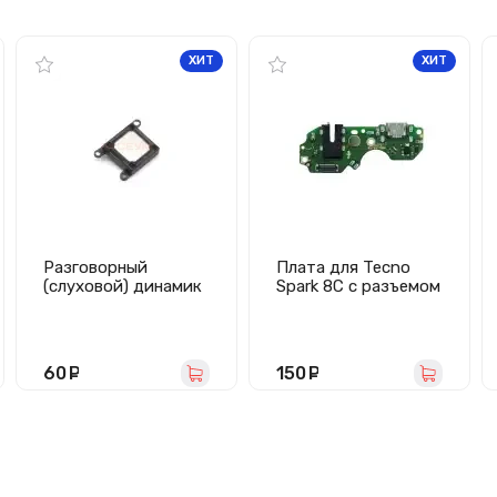
ХИТ
ХИТ
Разговорный
Плата для Tecno
(слуховой) динамик
Spark 8C с разъемом
для iPhone 7 Plus/8
зарядки/гарнитуры/
Plus
микрофон
60
руб.
150
руб.