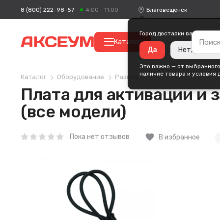
8 (800) 222-98-57
Благовещенск
4:00 - 11:00
Город доставки ваших поку
Каталог
Да
Нет, измени
Это важно — от выбранного
наличие товара и условия 
Каталог
Оборудование
Разное
Плата для активации и 
(все модели)
favorite
Пока нет отзывов
В избранное