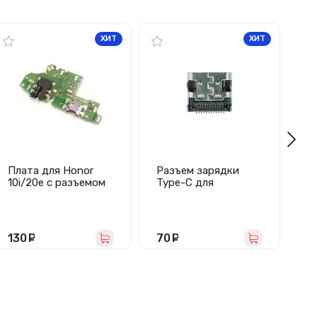
ХИТ
ХИТ
Плата для Honor
Разъем зарядки
Р
10i/20e с разъемом
Type-C для
(с
зарядки/гарнитуры/
Яндекс.Станция
дл
микрофоном
Мини (MC-371)
2/
Ai
Pl
130
руб.
70
руб.
7
11