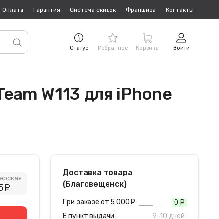
Оплата
Гарантия
Система скидок
Франшиза
Контакты
Статус
Избранное
Корзина
Войти
Team W113 для iPhone
Доставка товара
ерская
(Благовещенск)
5
руб.
При заказе от 5 000
руб.
0
руб
В пункт выдачи
9-10 дней