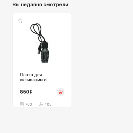
Вы недавно смотрели
Плата для
активации и
зарядки
аккумулятора OSS
850
руб.
Team W113 для
iPhone (все модели)
700
405