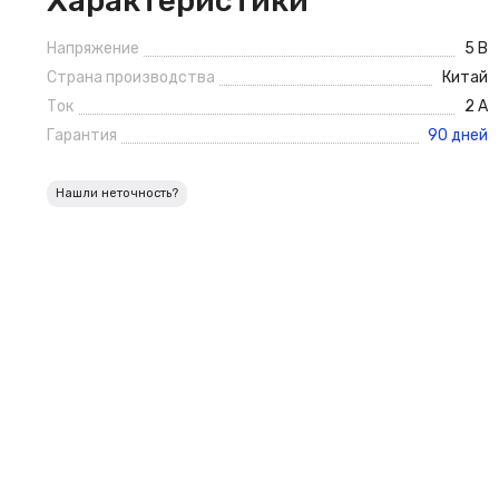
Характеристики
Напряжение
5 В
Страна производства
Китай
Ток
2 А
Гарантия
90 дней
Нашли неточность?