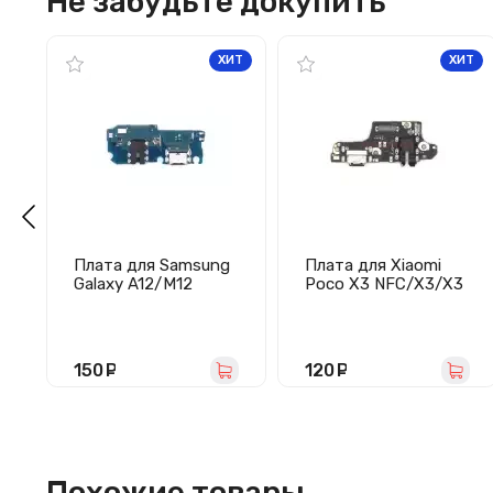
Не забудьте докупить
ХИТ
ХИТ
Плата для Samsung
Плата для Xiaomi
Galaxy A12/M12
Poco X3 NFC/X3/X3
(A125F/M127F) с
Pro с разъемом
разъемом зарядки/
зарядки/разъемом
гарнитуры/
гарнитуры/
микрофоном
микрофоном
150
руб.
120
руб.
Похожие товары