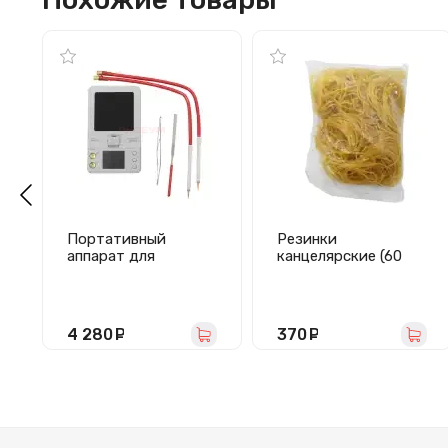
Портативный
Резинки
аппарат для
канцелярские (60
точечной сварки
мм, 250 г, желтый)
QianLi Macaroon Max
(4000 mAh)
4 280
руб.
370
руб.