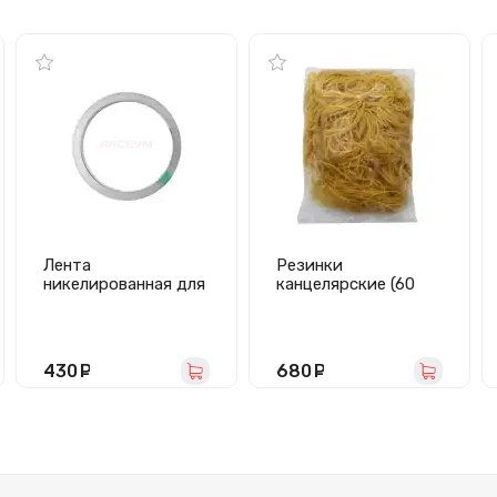
Лента
Резинки
никелированная для
канцелярские (60
пайки АКБ (0,1 мм*1
мм, 500 г, желтый)
см*10 м)
430
руб.
680
руб.