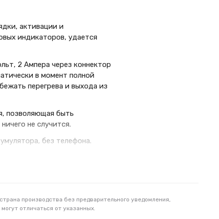
ядки, активации и
овых индикаторов, удается
льт, 2 Ампера через коннектор
атически в момент полной
бежать перегрева и выхода из
я, позволяющая быть
ничего не случится.
умулятора, без телефона.
напряжением.
яет быстро провести зарядку
сь использовать подобные
.
 страна производства без предварительного уведомления,
 могут отличаться от указанных.
ые устойчивы к быстрому