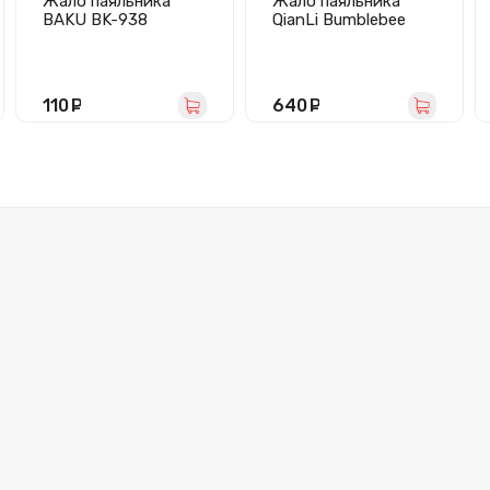
Жало паяльника
Жало паяльника
BAKU BK-938
QianLi Bumblebee
(медное/прямое/
936-I (0.2 мм,
тонкое)
прямое)
110
руб.
640
руб.