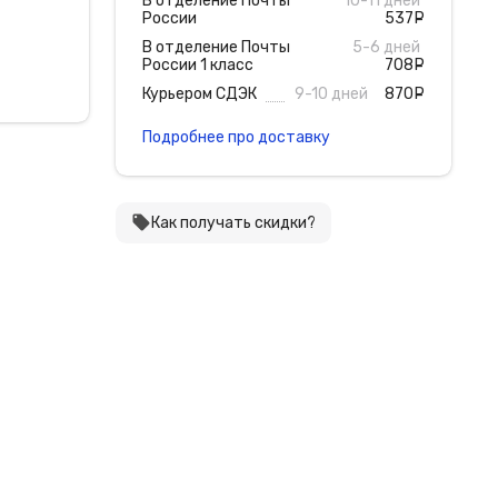
В отделение Почты
10-11 дней
России
537
руб
В отделение Почты
5-6 дней
России 1 класс
708
руб
Курьером СДЭК
9-10 дней
870
руб
Подробнее про доставку
local_offer
Как получать скидки?