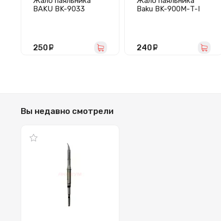
Жало паяльника
Жало паяльника
BAKU BK-9033
Baku BK-900М-T-I
(набор 3 шт./
медное)
250
руб.
240
руб.
Вы недавно смотрели