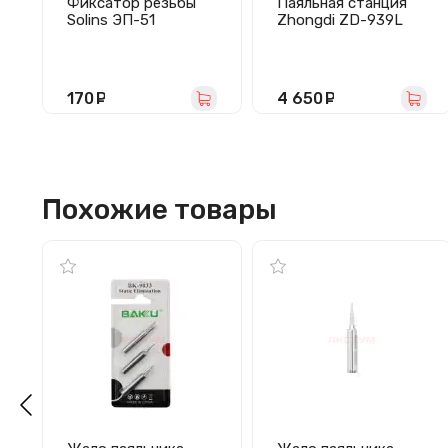
Фиксатор резьбы
Паяльная станция
Solins ЭП-51
Zhongdi ZD-939L
(красный 22 мл)
170
руб.
4 650
руб.
Похожие товары