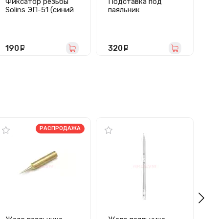
Фиксатор резьбы
Подставка под
Гу
Solins ЭП-51 (синий
паяльник
22 мл)
190
руб.
320
руб.
3
РАСПРОДАЖА