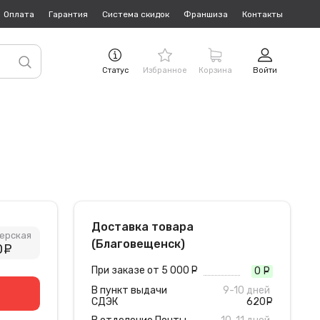
Оплата
Гарантия
Система скидок
Франшиза
Контакты
Статус
Избранное
Корзина
Войти
Доставка товара
ерская
(Благовещенск)
0
руб.
При заказе от 5 000
руб.
0
руб
В пункт выдачи
9-10 дней
СДЭК
620
руб