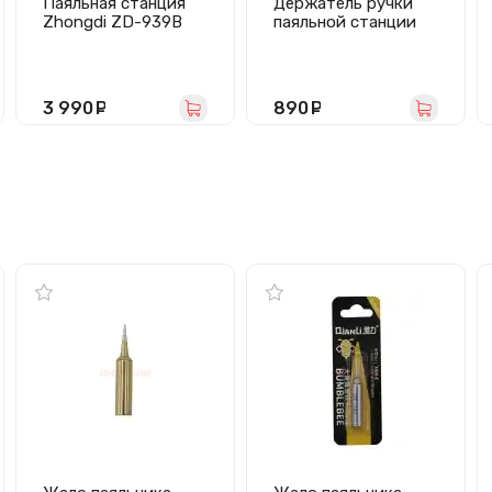
Паяльная станция
Держатель ручки
Zhongdi ZD-939B
паяльной станции
AiXun T420D (левый/
правый)
3 990
руб.
890
руб.