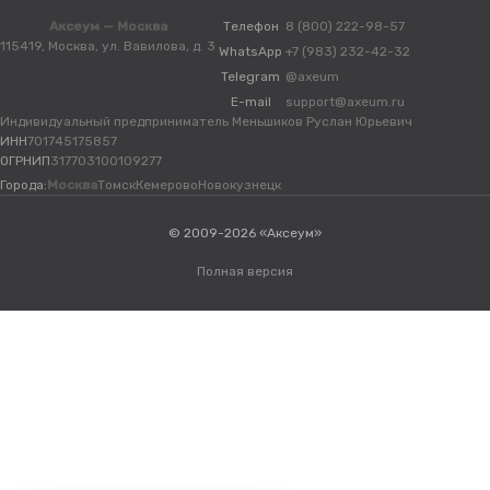
Аксеум — Москва
Телефон
8 (800) 222-98-57
115419, Москва, ул. Вавилова, д. 3
WhatsApp
+7 (983) 232-42-32
Telegram
@axeum
E-mail
support@axeum.ru
Индивидуальный предприниматель Меньшиков Руслан Юрьевич
ИНН
701745175857
ОГРНИП
317703100109277
Города:
Москва
Томск
Кемерово
Новокузнецк
© 2009-2026 «Аксеум»
Полная версия