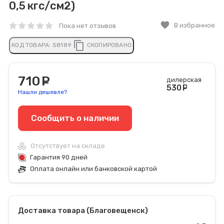
0,5 кгс/см2)
favorite
В избранное
Пока нет отзывов
content_copy
КОД ТОВАРА:
58189
СКОПИРОВАНО
710
руб.
дилерская
530
руб
Нашли дешевле?
Сообщить o наличии
Отсутствует на складе
Гарантия 90 дней
Оплата онлайн или банковской картой
Доставка товара (Благовещенск)