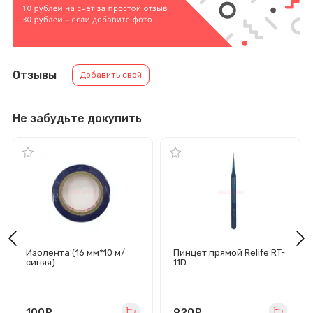
Отзывы
Добавить свой
Не забудьте докупить
Изолента (16 мм*10 м/
Пинцет прямой Relife RT-
синяя)
11D
100
руб.
920
руб.