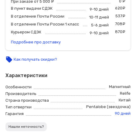
0
р
При заказе от 5 000
руб.
620
р
В пункт выдачи СДЭК
9-10 дней
537
р
В отделение Почты России
10-11 дней
708
р
В отделение Почты России 1 класс
5-6 дней
870
р
Курьером СДЭК
9-10 дней
Подробнее про доставку
local_offer
Как получать скидки?
Характеристики
Магнитный
Особенности
Relife
Производитель
Китай
Страна производства
Pentalobe (звездочка)
Тип отвертки
90 дней
Гарантия
Нашли неточность?