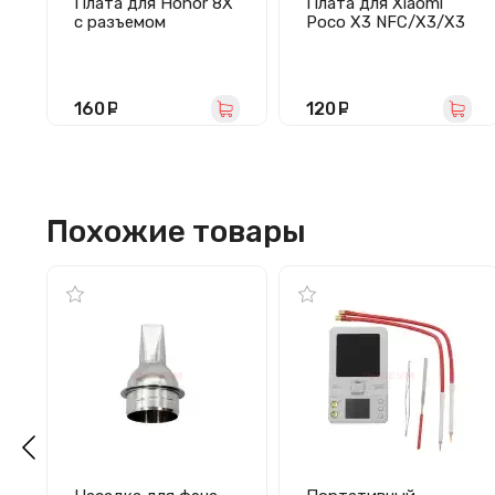
Плата для Honor 8X
Плата для Xiaomi
с разъемом
Poco X3 NFC/X3/X3
зарядки/гарнитуры/
Pro с разъемом
микрофоном
зарядки/разъемом
гарнитуры/
микрофоном
160
руб.
120
руб.
Похожие товары