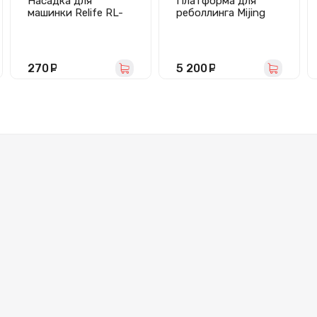
Насадка для
Платформа для
машинки Relife RL-
реболлинга Mijing
056F для удаления
Z20 Pro для iPhone
клея OCA
X-15 Pro Max с
межплатными
трафаретами
270
руб.
5 200
руб.