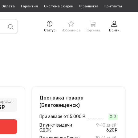
Оплата
Гарантия
Система скидок
Франшиза
Контакты
Статус
Избранное
Корзина
Войти
Доставка товара
ерская
(Благовещенск)
5
руб.
При заказе от 5 000
руб.
0
руб
В пункт выдачи
9-10 дней
СДЭК
620
руб