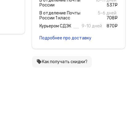
В отделение Почты
10-11 дней
России
537
руб
В отделение Почты
5-6 дней
России 1 класс
708
руб
Курьером СДЭК
9-10 дней
870
руб
Подробнее про доставку
local_offer
Как получать скидки?