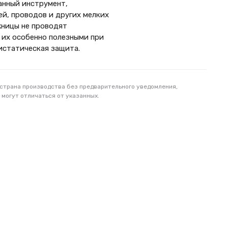
анный инструмент,
ей, проводов и других мелких
жницы не проводят
 их особенно полезными при
тистатическая защита.
 страна производства без предварительного уведомления,
 могут отличаться от указанных.