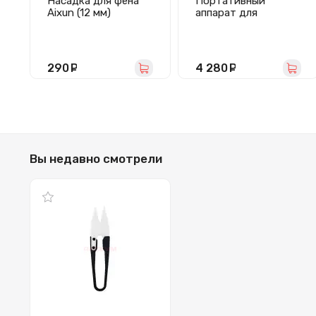
Насадка для фена
Портативный
Aixun (12 мм)
аппарат для
точечной сварки
QianLi Macaroon Max
(4000 mAh)
290
руб.
4 280
руб.
Вы недавно смотрели