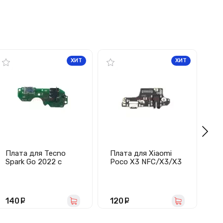
ХИТ
ХИТ
Плата для Tecno
Плата для Xiaomi
Р
Spark Go 2022 с
Poco X3 NFC/X3/X3
(с
разъемом зарядки/
Pro с разъемом
дл
гарнитуры/
зарядки/разъемом
Pl
микрофон
гарнитуры/
микрофоном
140
руб.
120
руб.
6