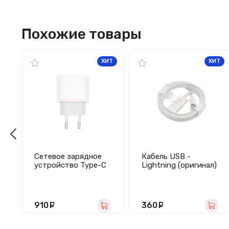
Похожие товары
ХИТ
ХИТ
Сетевое зарядное
Кабель USB -
устройство Type-C
Lightning (оригинал)
для iPhone (20W PD)
- Оригинал
910
руб.
360
руб.