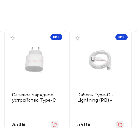
ХИТ
ХИТ
Сетевое зарядное
Кабель Type-C -
устройство Type-C
Lightning (PD) -
для iPhone (20W/PD)
Оригинал
белая
350
руб.
590
руб.