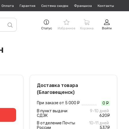
Оплата
Гарантия
Система скидок
Франшиза
Контакты
Статус
Избранное
Корзина
Войти
н
Доставка товара
(Благовещенск)
При заказе от 5 000
руб.
0
руб
В пункт выдачи
9-10 дней
СДЭК
620
руб
В отделение Почты
10-11 дней
России
537
руб