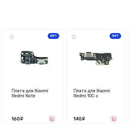
ХИТ
ХИТ
Плата для Xiaomi
Плата для Xiaomi
Redmi Note
Redmi 10C с
10S/Poco M5s с
разъемом зарядки/
разъемом зарядки/
микрофон
гарнитуры/
микрофоном
160
руб.
140
руб.