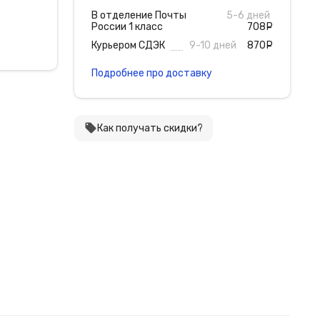
В отделение Почты
5-6 дней
России 1 класс
708
руб
Курьером СДЭК
9-10 дней
870
руб
Подробнее про доставку
local_offer
Как получать скидки?