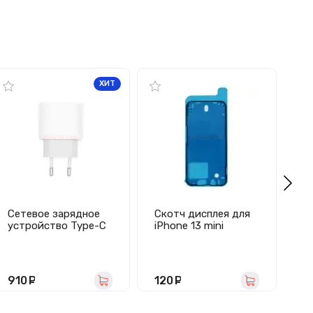
ХИТ
Сетевое зарядное
Скотч дисплея для
Ск
устройство Type-C
iPhone 13 mini
дл
для iPhone (20W PD)
водонепроницаемый
- Оригинал
(черный) - Премиум
1
910
руб.
120
руб.
7