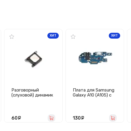
ХИТ
ХИТ
Разговорный
Плата для Samsung
(слуховой) динамик
Galaxy A10 (A105) с
для iPhone 7 Plus/8
разъемом зарядки/
Plus
гарнитуры/
микрофоном
60
руб.
130
руб.