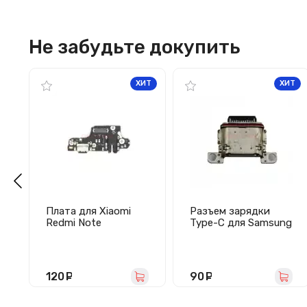
Не забудьте докупить
ХИТ
ХИТ
Плата для Xiaomi
Разъем зарядки
Redmi Note
Type-C для Samsung
9S/Redmi Note 9 Pro
G990B/G991B/G996
с разъемом
B/G998B/S901B/S90
зарядки/гарнитуры/
6B/S908B/S911B/S91
микрофоном
6B/S918B
120
руб.
90
руб.