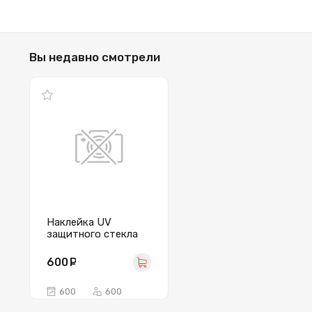
Вы недавно смотрели
Наклейка UV
защитного стекла
на мобильный
телефон
600
руб.
600
600