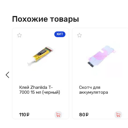
Похожие товары
ХИТ
Клей Zhanlida T-
Скотч для
7000 15 мл (черный)
аккумулятора
iPhone Xr
110
руб.
80
руб.