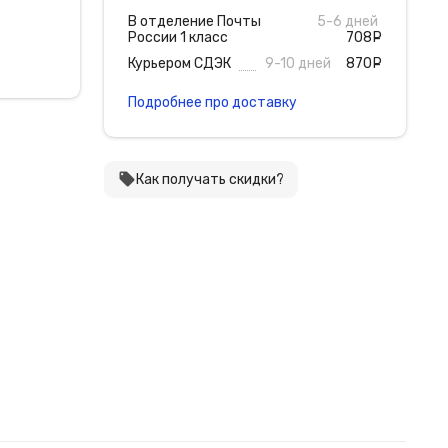
В отделение Почты
5-6 дней
России 1 класс
708
руб
Курьером СДЭК
9-10 дней
870
руб
Подробнее про доставку
local_offer
Как получать скидки?