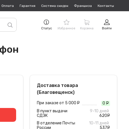
Оплата
Гарантия
Система скидок
Франшиза
Контакты
Статус
Избранное
Корзина
Войти
ефон
Доставка товара
(Благовещенск)
При заказе от 5 000
руб.
0
руб
В пункт выдачи
9-10 дней
СДЭК
620
руб
В отделение Почты
10-11 дней
России
537
руб