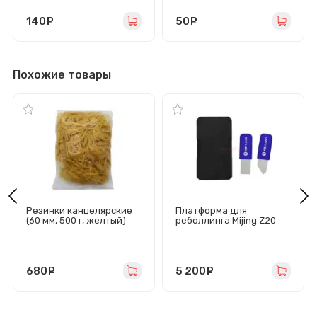
140
руб.
50
руб.
Похожие товары
Резинки канцелярские
Платформа для
(60 мм, 500 г, желтый)
реболлинга Mijing Z20
Pro для iPhone X-15 Pro
Max с межплатными
трафаретами
680
руб.
5 200
руб.