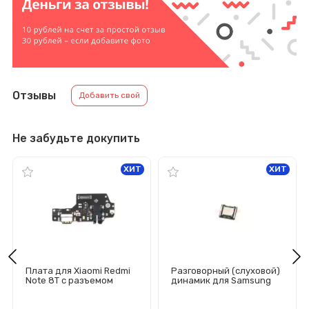
Отзывы
Добавить свой
Не забудьте докупить
ХИТ
ХИТ
Плата для Xiaomi Redmi
Разговорный (слуховой)
Note 8T с разъемом
динамик для Samsung
зарядки/гарнитуры/
Galaxy A20s/A22s
микрофоном
(A207F/A226B)