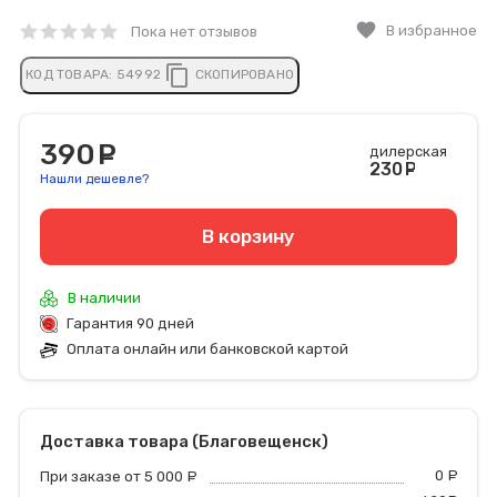
favorite
В избранное
Пока нет отзывов
content_copy
КОД ТОВАРА:
54992
СКОПИРОВАНО
390
руб.
дилерская
230
руб
Нашли дешевле?
В корзину
В наличии
Гарантия 90 дней
Оплата онлайн или банковской картой
Доставка товара (Благовещенск)
0
р
При заказе от 5 000
руб.