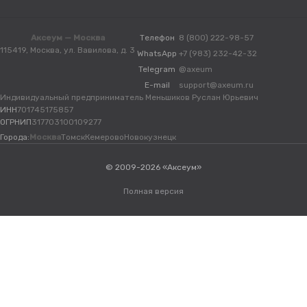
Аксеум — Москва
Телефон
8 (800) 222-98-57
115419, Москва, ул. Вавилова, д. 3
WhatsApp
+7 (983) 232-42-32
Telegram
@axeum
E-mail
support@axeum.ru
Индивидуальный предприниматель Меньшиков Руслан Юрьевич
ИНН
701745175857
ОГРНИП
317703100109277
Города:
Москва
Томск
Кемерово
Новокузнецк
© 2009-2026 «Аксеум»
Полная версия