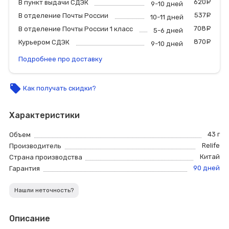
620
р
В пункт выдачи СДЭК
9-10 дней
537
р
В отделение Почты России
10-11 дней
708
р
В отделение Почты России 1 класс
5-6 дней
870
р
Курьером СДЭК
9-10 дней
Подробнее про доставку
local_offer
Как получать скидки?
Характеристики
43 г
Объем
Relife
Производитель
Китай
Страна производства
90 дней
Гарантия
Нашли неточность?
Описание