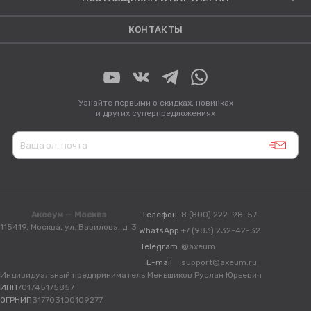
КОНТАКТЫ
Узнайте первыми о скидках, новинках
и других суперпредложениях
Аксеум — Москва
Телефон
8 (800) 222-98-57
115419, Москва, ул. Вавилова, д. 3
WhatsApp
+7 (983) 232-42-32
Telegram
@axeum
E-mail
support@axeum.ru
Индивидуальный предприниматель Меньшиков Руслан Юрьевич
ИНН
701745175857
ОГРНИП
317703100109277