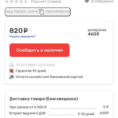
favorite
В избранное
Пока нет отзывов
content_copy
КОД ТОВАРА:
45919
СКОПИРОВАНО
820
руб.
дилерская
460
руб
Нашли дешевле?
Сообщить o наличии
Отсутствует на складе
Гарантия 90 дней
Оплата онлайн или банковской картой
Доставка товара (Благовещенск)
0
р
При заказе от 5 000
руб.
620
р
В пункт выдачи СДЭК
9-10 дней