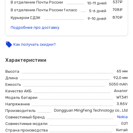
537
р
В отделение Почты России
10-11 дней
708
р
В отделение Почты России 1 класс
5-6 дней
870
р
Курьером СДЭК
9-10 дней
Подробнее про доставку
local_offer
Как получать скидки?
Характеристики
65 мм
Высота
92,0 мм
Длина
5050 mAh
Емкость
Аналог
Качество АКБ
WT341
Модель батареи
3.85V
Напряжение
Dongguan MingFeng Technology co., Ltd
Производитель
Nokia
Совместимый бренд
G21
Совместимые модели
Китай
Страна производства