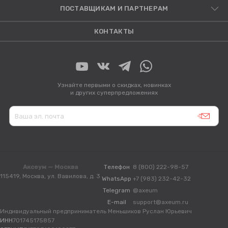
ПОСТАВЩИКАМ И ПАРТНЕРАМ
КОНТАКТЫ
Узнайте первыми о скидках, новинках
и других суперпредложениях
Аксеум — Москва
Телефон
8 (800) 222-98-57
115419, Москва, ул. Вавилова, д. 3
WhatsApp
+7 (983) 232-42-32
Telegram
@axeum
E-mail
support@axeum.ru
Индивидуальный предприниматель Меньшиков Руслан Юрьевич
ИНН
701745175857