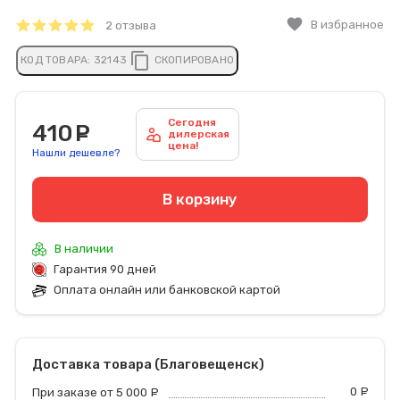
favorite
В избранное
2 отзыва
content_copy
КОД ТОВАРА:
32143
СКОПИРОВАНО
Сегодня
410
руб.
дилерская
цена!
Нашли дешевле?
В корзину
В наличии
Гарантия 90 дней
Оплата онлайн или банковской картой
Доставка товара (Благовещенск)
0
р
При заказе от 5 000
руб.