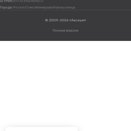
ОГРНИП
317703100109277
Города:
Москва
Томск
Кемерово
Новокузнецк
© 2009-2026 «Аксеум»
Полная версия