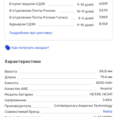
620
р
В пункт выдачи СДЭК
9-10 дней
537
р
В отделение Почты России
10-11 дней
708
р
В отделение Почты России 1 класс
5-6 дней
870
р
Курьером СДЭК
9-10 дней
Подробнее про доставку
local_offer
Как получать скидки?
Характеристики
58,8 мм
Высота
79,4 мм
Длина
4000 mAh
Емкость
Аналог
Качество АКБ
HE338
,
HE341
Модель батареи
3.85V
Напряжение
Contemporary Amperex Technology
Производитель
Nokia
Совместимый бренд