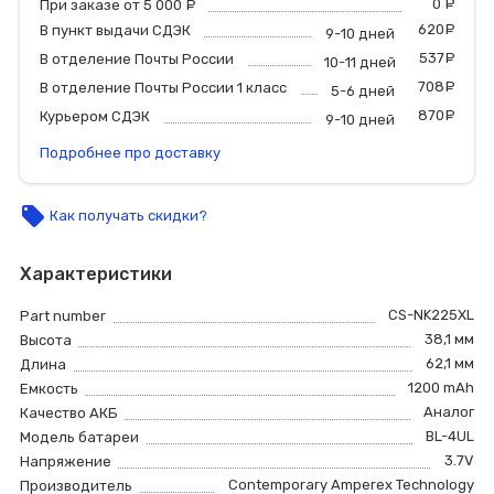
0
р
При заказе от 5 000
руб.
620
р
В пункт выдачи СДЭК
9-10 дней
537
р
В отделение Почты России
10-11 дней
708
р
В отделение Почты России 1 класс
5-6 дней
870
р
Курьером СДЭК
9-10 дней
Подробнее про доставку
local_offer
Как получать скидки?
Характеристики
CS-NK225XL
Part number
38,1 мм
Высота
62,1 мм
Длина
1200 mAh
Емкость
Аналог
Качество АКБ
BL-4UL
Модель батареи
3.7V
Напряжение
Contemporary Amperex Technology
Производитель