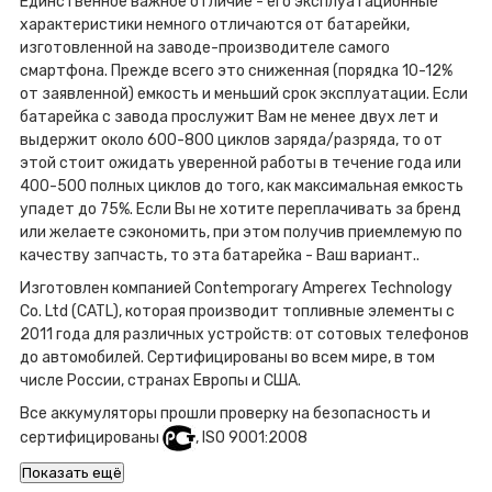
Единственное важное отличие - его эксплуатационные
характеристики немного отличаются от батарейки,
изготовленной на заводе-производителе самого
смартфона. Прежде всего это сниженная (порядка 10-12%
от заявленной) емкость и меньший срок эксплуатации. Если
батарейка с завода прослужит Вам не менее двух лет и
выдержит около 600-800 циклов заряда/разряда, то от
этой стоит ожидать уверенной работы в течение года или
400-500 полных циклов до того, как максимальная емкость
упадет до 75%. Если Вы не хотите переплачивать за бренд
или желаете сэкономить, при этом получив приемлемую по
качеству запчасть, то эта батарейка - Ваш вариант..
Изготовлен компанией Contemporary Amperex Technology
Co. Ltd (CATL), которая производит топливные элементы с
2011 года для различных устройств: от сотовых телефонов
до автомобилей. Сертифицированы во всем мире, в том
числе России, странах Европы и США.
Все аккумуляторы прошли проверку на безопасность и
сертифицированы
, ISO 9001:2008
Показать ещё