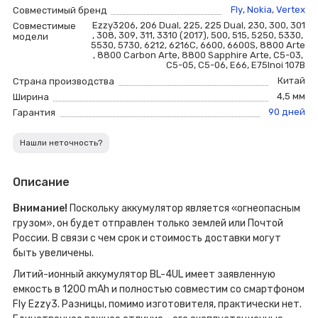
Fly
,
Nokia
,
Vertex
Совместимый бренд
Ezzy3
206
,
206 Dual
,
225
,
225 Dual
,
230
,
300
,
301
Совместимые
,
308
,
309
,
311
,
3310 (2017)
,
500
,
515
,
5250
,
5330
,
модели
5530
,
5730
,
6212
,
6216C
,
6600
,
6600S
,
8800 Arte
,
8800 Carbon Arte
,
8800 Sapphire Arte
,
C5-03
,
C5-05
,
C5-06
,
E66
,
E75
Inoi 107B
Китай
Страна производства
4,5 мм
Ширина
90 дней
Гарантия
Нашли неточность?
Описание
Внимание!
Поскольку аккумулятор является «огнеопасным
грузом», он будет отправлен только землей или Почтой
России. В связи с чем срок и стоимость доставки могут
быть увеличены.
Литий-ионный аккумулятор BL-4UL имеет заявленную
емкость в 1200 mAh и полностью совместим со смартфоном
Fly Ezzy3. Разницы, помимо изготовителя, практически нет.