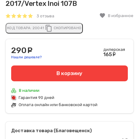
2017/Vertex Inoi 107B
favorite
В избранное
3 отзыва
content_copy
КОД ТОВАРА:
20041
СКОПИРОВАНО
290
руб.
дилерская
165
руб
Нашли дешевле?
В корзину
В наличии
Гарантия 90 дней
Оплата онлайн или банковской картой
Доставка товара (Благовещенск)