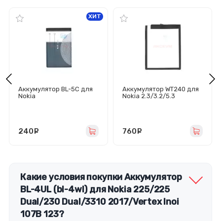
ХИТ
Аккумулятор BL-5C для
Аккумулятор WT240 для
Nokia
Nokia 2.3/3.2/5.3
1100/1101/1110/1112/1200/
1600/2300/2310/2600/26
10/ 2700/
3100/3120/3650/3660/60
30/6230/
240
руб.
760
руб.
6230i/6270/6555/6600/6
630/6670/6680/6681/682
0/6822/7600/
7610/E60/N70/N71/N72/N
91/N-Gage/205/205
Dual/Vertex C306
Какие условия покупки Аккумулятор
BL-4UL (bl-4wl) для Nokia 225/225
Dual/230 Dual/3310 2017/Vertex Inoi
107B 123?