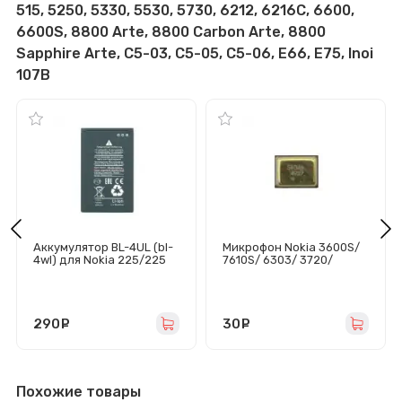
515, 5250, 5330, 5530, 5730, 6212, 6216C, 6600,
6600S, 8800 Arte, 8800 Carbon Arte, 8800
Sapphire Arte, C5-03, C5-05, C5-06, E66, E75, Inoi
107B
Аккумулятор BL-4UL (bl-
Микрофон Nokia 3600S/
4wl) для Nokia 225/225
7610S/ 6303/ 3720/
Dual/230 Dual/3310
5330/ 300/ 500/ C3-01 -
2017/Vertex Inoi 107B
Оригинал
290
руб.
30
руб.
Похожие товары