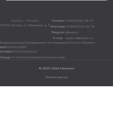
Аксеум — Москва
Телефон
8 (800) 222-98-57
115419, Москва, ул. Вавилова, д. 3
WhatsApp
+7 (983) 232-42-32
Telegram
@axeum
E-mail
support@axeum.ru
Индивидуальный предприниматель Меньшиков Руслан Юрьевич
ИНН
701745175857
ОГРНИП
317703100109277
Города:
Москва
Томск
Кемерово
Новокузнецк
© 2009-2026 «Аксеум»
Полная версия