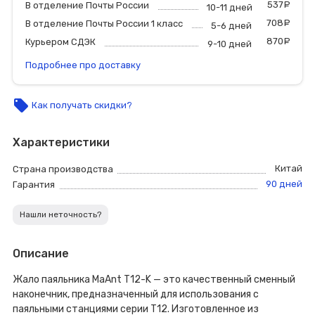
537
р
В отделение Почты России
10-11 дней
708
р
В отделение Почты России 1 класс
5-6 дней
870
р
Курьером СДЭК
9-10 дней
Подробнее про доставку
local_offer
Как получать скидки?
Характеристики
Китай
Страна производства
90 дней
Гарантия
Нашли неточность?
Описание
Жало паяльника MaAnt T12-K — это качественный сменный
наконечник, предназначенный для использования с
паяльными станциями серии T12. Изготовленное из