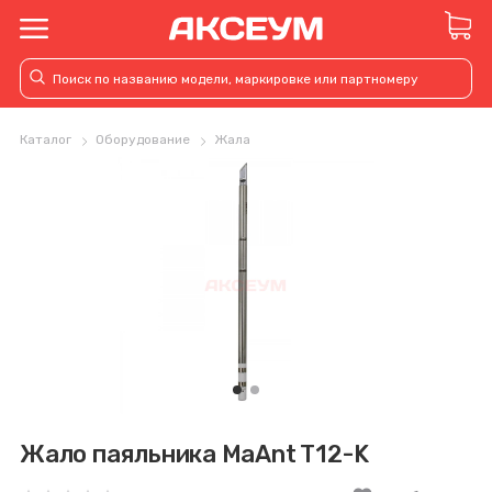
Каталог
Оборудование
Жала
Жало паяльника MaAnt T12-K