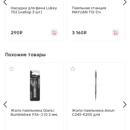
Насадки для фена Lukey
Паяльная станция
702 (набор 3 шт)
MAYUAN T12-D+
(паяльник T12) (72W/100-
520°C/LCD)
290
руб.
3 160
руб.
Похожие товары
Жало паяльника QianLi
Жало паяльника Aixun
Bumblebee 936-J (0.2 мм,
C245-K200 для
изогнутое)
паяльника T245 и
станций
JBC/Sugon/GVM/Aixun