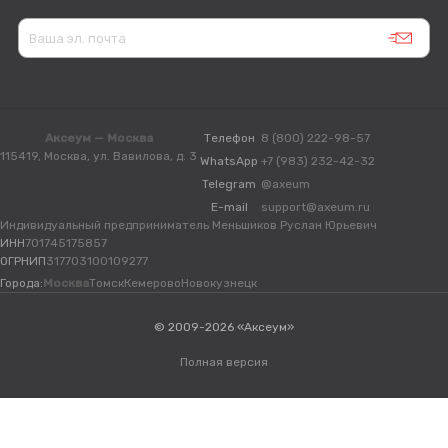
Аксеум — Москва
Телефон
8 (800) 222-98-57
115419, Москва, ул. Вавилова, д. 3
WhatsApp
+7 (983) 232-42-32
Telegram
@axeum
E-mail
support@axeum.ru
Индивидуальный предприниматель Меньшиков Руслан Юрьевич
ИНН
701745175857
ОГРНИП
317703100109277
Города:
Москва
Томск
Кемерово
Новокузнецк
© 2009-2026 «Аксеум»
Полная версия