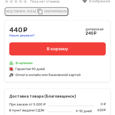
favorite
В избранное
Пока нет отзывов
content_copy
КОД ТОВАРА:
51362
СКОПИРОВАНО
440
руб.
дилерская
240
руб
Нашли дешевле?
В корзину
В наличии
Гарантия 90 дней
Оплата онлайн или банковской картой
Доставка товара (Благовещенск)
0
р
При заказе от 5 000
руб.
620
р
В пункт выдачи СДЭК
9-10 дней