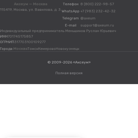
Аксеум — Москва
Телефон
8 (800) 222-98-57
115419, Москва, ул. Вавилова, д. 3
WhatsApp
+7 (983) 232-42-32
Telegram
@axeum
E-mail
support@axeum.ru
Индивидуальный предприниматель Меньшиков Руслан Юрьевич
ИНН
701745175857
ОГРНИП
317703100109277
Города:
Москва
Томск
Кемерово
Новокузнецк
© 2009-2026 «Аксеум»
Полная версия