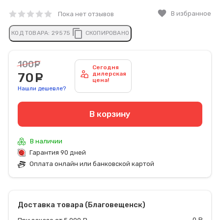
favorite
В избранное
Пока нет отзывов
content_copy
КОД ТОВАРА:
29575
СКОПИРОВАНО
100
руб.
Сегодня
70
руб.
дилерская
цена!
Нашли дешевле?
В корзину
В наличии
Гарантия 90 дней
Оплата онлайн или банковской картой
Доставка товара (Благовещенск)
0
р