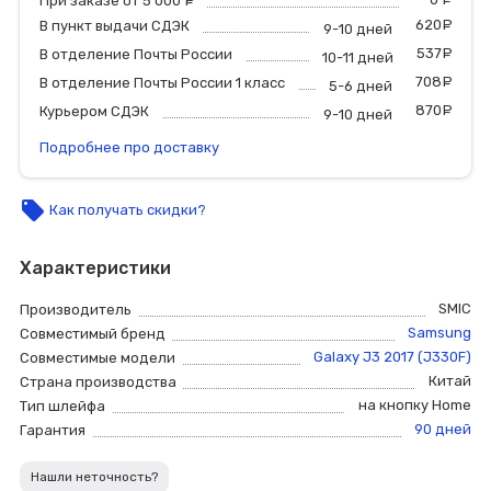
При заказе от 5 000
руб.
620
р
В пункт выдачи СДЭК
9-10 дней
537
р
В отделение Почты России
10-11 дней
708
р
В отделение Почты России 1 класс
5-6 дней
870
р
Курьером СДЭК
9-10 дней
Подробнее про доставку
local_offer
Как получать скидки?
Характеристики
SMIC
Производитель
Samsung
Совместимый бренд
Galaxy J3 2017 (J330F)
Совместимые модели
Китай
Страна производства
на кнопку Home
Тип шлейфа
90 дней
Гарантия
Нашли неточность?