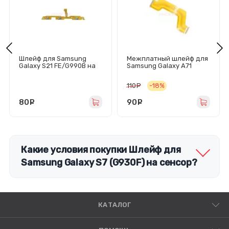
Шлейф для Samsung
Межплатный шлейф для
Galaxy S21 FE/G990B на
Samsung Galaxy A71
кнопки громкости/
(A715F)
включения
110
руб.
-18%
80
руб.
90
руб.
Какие условия покупки Шлейф для
Samsung Galaxy S7 (G930F) на сенсор?
КАТАЛОГ