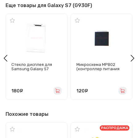
Еще товары для Galaxy S7 (G930F)
Стекло дисплея для
Микросхема MPB02
Samsung Galaxy S7
(контроллер питания
(G930F) белое
для Samsung
N950F/G930F/G935F)
180
руб.
120
руб.
Похожие товары
РАСПРОДАЖА