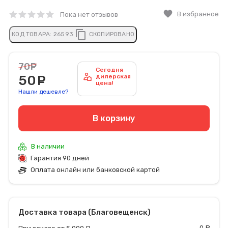
favorite
В избранное
Пока нет отзывов
content_copy
КОД ТОВАРА:
26593
СКОПИРОВАНО
70
руб.
Сегодня
50
руб.
дилерская
цена!
Нашли дешевле?
В корзину
В наличии
Гарантия 90 дней
Оплата онлайн или банковской картой
Доставка товара (Благовещенск)
0
р