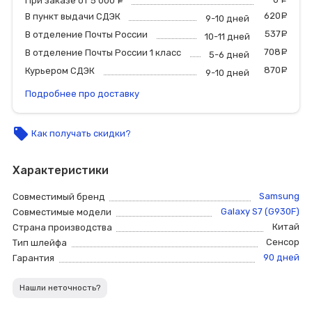
При заказе от 5 000
руб.
620
р
В пункт выдачи СДЭК
9-10 дней
537
р
В отделение Почты России
10-11 дней
708
р
В отделение Почты России 1 класс
5-6 дней
870
р
Курьером СДЭК
9-10 дней
Подробнее про доставку
local_offer
Как получать скидки?
Характеристики
Samsung
Совместимый бренд
Galaxy S7 (G930F)
Совместимые модели
Китай
Страна производства
Сенсор
Тип шлейфа
90 дней
Гарантия
Нашли неточность?