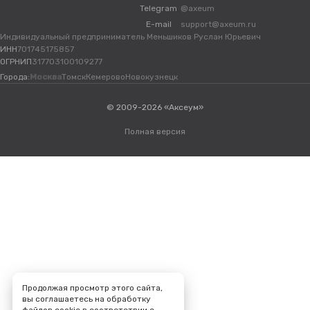
Telegram
@axeum
E-mail
support@axeum.ru
Индивидуальный предприниматель Меньшиков Руслан Юрьевич
ИНН
701745175857
ОГРНИП
317703100109277
Города:
Москва
Томск
Кемерово
Новокузнецк
© 2009-2026 «Аксеум»
Полная версия
Продолжая просмотр этого сайта,
вы соглашаетесь на обработку