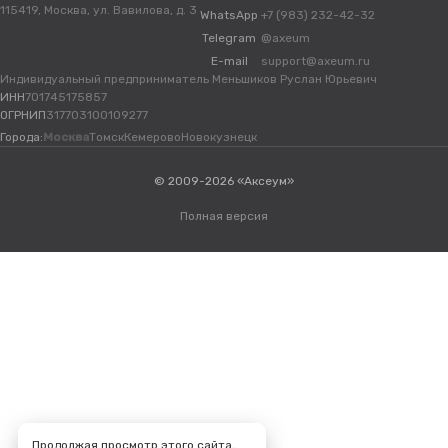
115419, Москва, ул. Вавилова, д. 3
WhatsApp
+7 (983) 232-42-32
Telegram
@axeum
E-mail
support@axeum.ru
Индивидуальный предприниматель Меньшиков Руслан Юрьевич
ИНН
701745175857
ОГРНИП
317703100109277
Города:
Москва
Томск
Кемерово
Новокузнецк
© 2009-2026 «Аксеум»
Полная версия
Продолжая просмотр этого сайта,