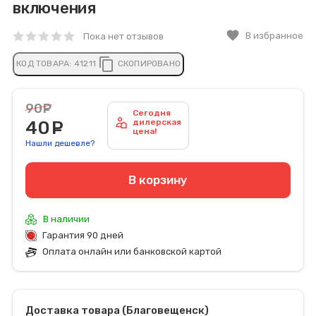
включения
favorite
В избранное
Пока нет отзывов
content_copy
КОД ТОВАРА:
41211
СКОПИРОВАНО
90
руб.
Сегодня
40
руб.
дилерская
цена!
Нашли дешевле?
В корзину
В наличии
Гарантия 90 дней
Оплата онлайн или банковской картой
Доставка товара (Благовещенск)