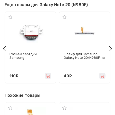
Еще товары для Galaxy Note 20 (N980F)
Разъем зарядки
Шлейф для Samsung
Samsung
Galaxy Note 20/N980F на
G970F/G973F/G975F/G98
кнопки громкости/
0F/G985F/G988B/N980F/
включения
N985F/G780F (Type-C)
110
руб.
40
руб.
Похожие товары