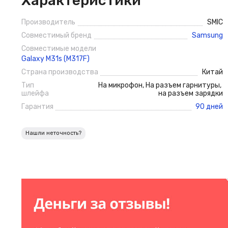
Характеристики
Производитель
SMIC
Совместимый бренд
Samsung
Совместимые модели
Galaxy M31s (M317F)
Страна производства
Китай
Тип
На микрофон
,
На разъем гарнитуры
,
шлейфа
на разъем зарядки
Гарантия
90 дней
Нашли неточность?