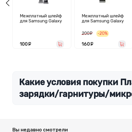
Межплатный шлейф
Межплатный шлейф
для Samsung Galaxy
для Samsung Galaxy
A32/A22/A325F/A22
S22 (S901B)
5F
широкий
200
руб.
-20%
100
руб.
160
руб.
Какие условия покупки Пл
зарядки/гарнитуры/микр
Вы недавно смотрели