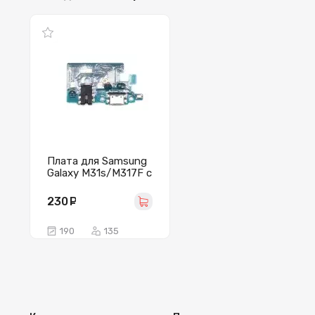
Плата для Samsung
Galaxy M31s/M317F с
разъемом зарядки/
гарнитуры/
230
руб.
микрофоном
190
135