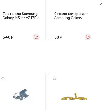
Плата для Samsung
Стекло камеры для
За
Galaxy M31s/M317F с
Samsung Galaxy
дл
разъемом зарядки/
M31s/M51
A5
гарнитуры/
(M317F/M515F)
(A
микрофоном -
бе
Премиум
П
540
руб.
50
руб.
4