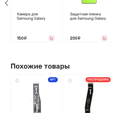
Камера для
Защитная пленка
Samsung Galaxy
для Samsung Galaxy
A51/M31s/A515/M31
A51/M31s/A515F/M3
7 передняя
17F (полное
покрытие,
силиконовая) черная
150
руб.
200
руб.
Похожие товары
ХИТ
РАСПРОДАЖА