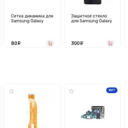
Сетка динамика для
Защитное стекло
Samsung Galaxy
для Samsung Galaxy
A51/M31s
A51/M31s/A515F/M3
(A515F/M317F) 10 шт
17F (черное) -
Премиум
80
руб.
300
руб.
ХИТ