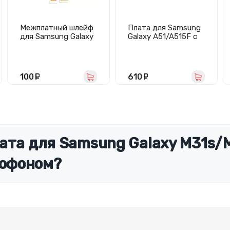
Межплатный шлейф
Плата для Samsung
для Samsung Galaxy
Galaxy A51/A515F с
A21s/A217F
разъемом зарядки/
гарнитуры/
микрофоном -
Премиум
100
руб.
610
руб.
ата для Samsung Galaxy M31s/
офоном?