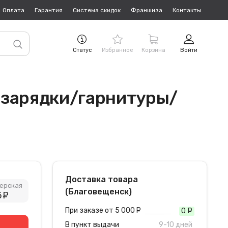
Оплата
Гарантия
Система скидок
Франшиза
Контакты
Статус
Избранное
Корзина
Войти
 зарядки/гарнитуры/
Доставка товара
ерская
(Благовещенск)
5
руб.
При заказе от 5 000
руб.
0
руб
В пункт выдачи
9-10 дней