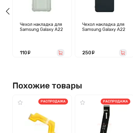
Чехол накладка для
Чехол накладка для
Samsung Galaxy A22
Samsung Galaxy A22
4G/M22/A225/M225
4G/A225 Activ Full
SC278 с карманом
Original Design
для карты
(черный)
(прозрачный
110
руб.
250
руб.
черный)
Похожие товары
РАСПРОДАЖА
РАСПРОДАЖА