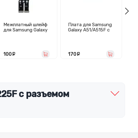
Межплатный шлейф
Плата для Samsung
Пл
для Samsung Galaxy
Galaxy A51/A515F с
Ga
A16 4G/5G
разъемом зарядки/
ра
(A165F/A166B)
гарнитуры/
га
микрофоном
м
П
100
руб.
170
руб.
8
225F с разъемом