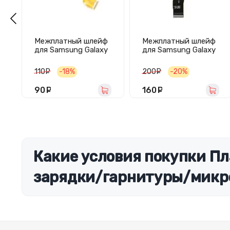
Межплатный шлейф
Межплатный шлейф
для Samsung Galaxy
для Samsung Galaxy
A71 (A715F)
S22 (S901B)
широкий
110
руб.
-18%
200
руб.
-20%
90
руб.
160
руб.
Какие условия покупки Пл
зарядки/гарнитуры/микр