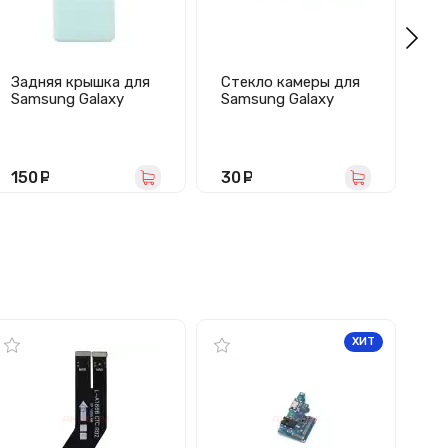
Задняя крышка для
Стекло камеры для
Че
Samsung Galaxy
Samsung Galaxy
Sa
A22/A225F (зеленая)
A22/A225F
4
(фиолетовое)
SC
дл
(п
150
руб.
30
руб.
1
ХИТ