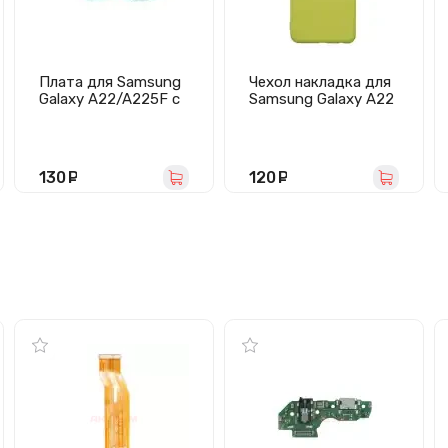
Плата для Samsung
Чехол накладка для
Galaxy A22/A225F с
Samsung Galaxy A22
разъемом зарядки/
4G/A225 Activ Full
гарнитуры/
Original Design
микрофоном
(желтый)
130
руб.
120
руб.