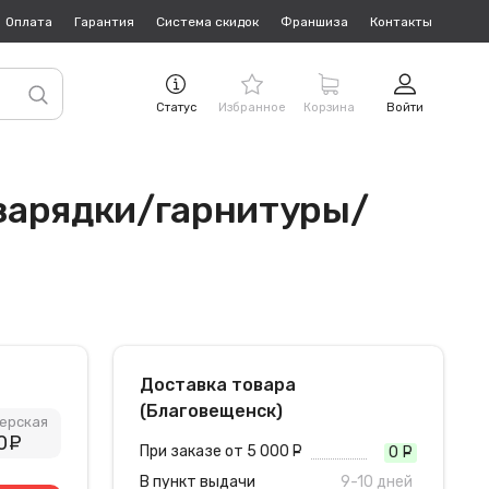
Оплата
Гарантия
Система скидок
Франшиза
Контакты
Статус
Избранное
Корзина
Войти
 зарядки/гарнитуры/
Доставка товара
(Благовещенск)
ерская
0
руб.
При заказе от 5 000
руб.
0
руб
В пункт выдачи
9-10 дней