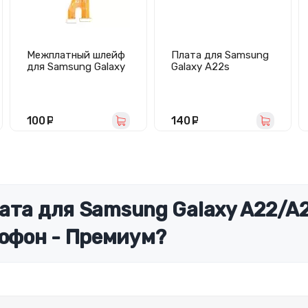
Межплатный шлейф
Плата для Samsung
для Samsung Galaxy
Galaxy A22s
A21s/A217F
5G/A226B с
разъемом зарядки/
гарнитуры/
микрофоном
100
руб.
140
руб.
ата для Samsung Galaxy A22/A
офон - Премиум?