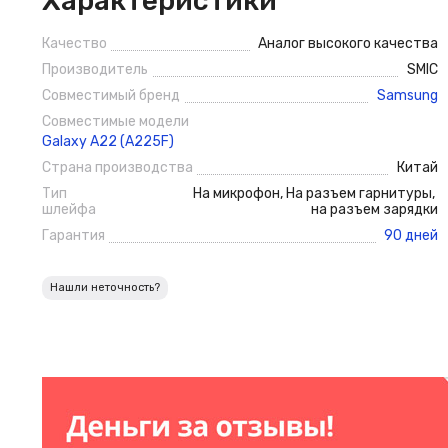
Характеристики
Качество
Аналог высокого качества
Производитель
SMIC
Совместимый бренд
Samsung
Совместимые модели
Galaxy A22 (A225F)
Страна производства
Китай
Тип
На микрофон
,
На разъем гарнитуры
,
шлейфа
на разъем зарядки
Гарантия
90 дней
Нашли неточность?