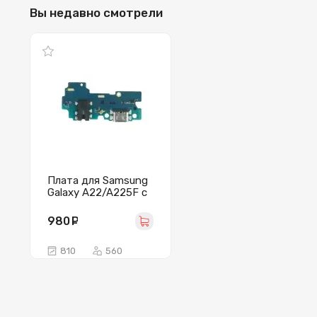
Вы недавно смотрели
Плата для Samsung
Galaxy A22/A225F с
разъемом зарядки/
гарнитуры/
980
руб.
микрофон -
Премиум
810
560