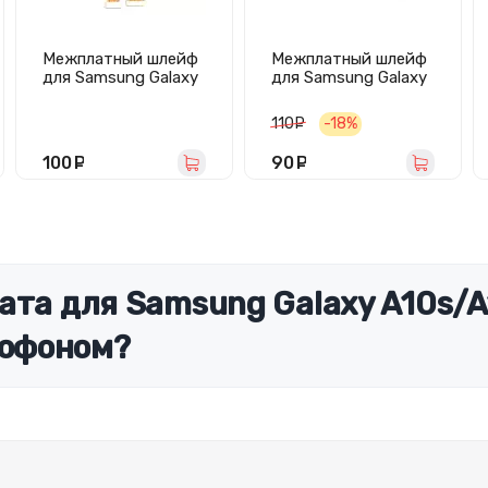
Межплатный шлейф
Межплатный шлейф
для Samsung Galaxy
для Samsung Galaxy
A21s/A217F
A71 (A715F)
110
руб.
-18%
100
руб.
90
руб.
ата для Samsung Galaxy A10s/A
офоном?