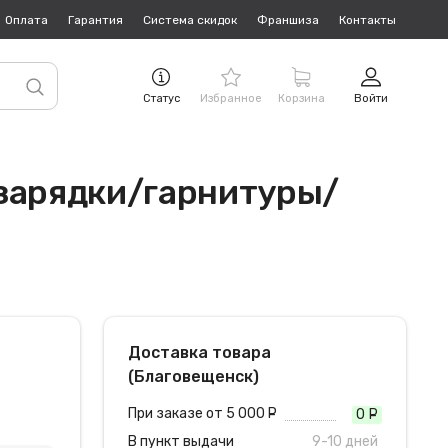
Оплата
Гарантия
Система скидок
Франшиза
Контакты
Статус
Избранное
Корзина
Войти
 зарядки/гарнитуры/
Доставка товара
(Благовещенск)
При заказе от 5 000
руб.
0
руб
В пункт выдачи
9-10 дней