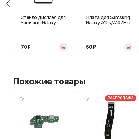
Стекло дисплея для
Плата для Samsung
Samsung Galaxy
Galaxy A10s/A107F с
A10s/A107F (черное)
разъемом зарядки/
гарнитуры/
микрофоном
70
руб.
50
руб.
Похожие товары
РАСПРОДАЖА