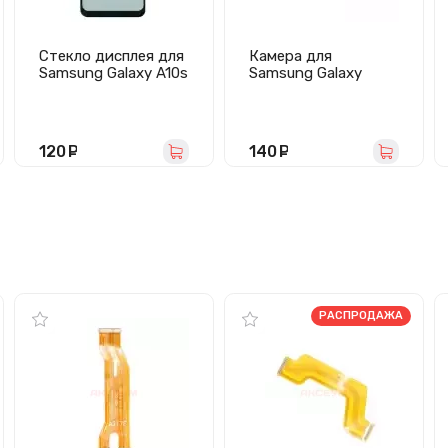
Стекло дисплея для
Камера для
Samsung Galaxy A10s
Samsung Galaxy
2019 (A107f) с OCA
A10s/A107F
пленкой (черное) -
передняя
G+OCApro
120
руб.
140
руб.
РАСПРОДАЖА