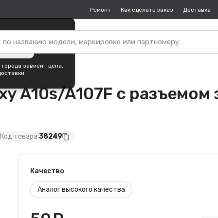
Ремонт
Как сделать заказ
Доставка
пок —
Благовещенск
?
ть город
 города зависит цена,
доставки
xy A10s/A107F с разъемом
Код товара:
38249
content_copy
Качество
Аналог высокого качества