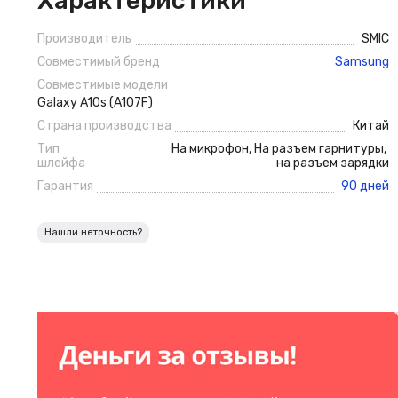
Характеристики
Производитель
SMIC
Совместимый бренд
Samsung
Совместимые модели
Galaxy A10s (A107F)
Страна производства
Китай
Тип
На микрофон
,
На разъем гарнитуры
,
шлейфа
на разъем зарядки
Гарантия
90 дней
Нашли неточность?