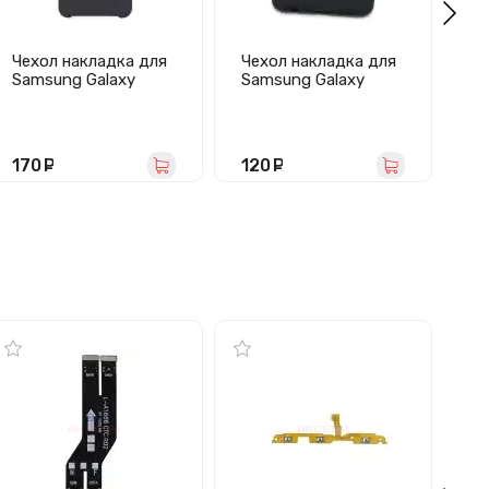
Чехол накладка для
Чехол накладка для
Че
Samsung Galaxy
Samsung Galaxy
Sa
A10s/A107 Activ
A10s/A107 Activ Full
A1
Original Design
Original Design
(ч
(черный)
(черный)
170
руб.
120
руб.
1