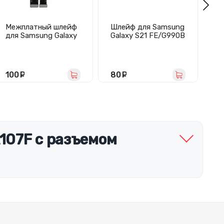
Межплатный шлейф
Шлейф для Samsung
М
для Samsung Galaxy
Galaxy S21 FE/G990B
дл
A16 4G/5G
на кнопки
A
(A165F/A166B)
громкости/
5
включения
100
руб.
80
руб.
1
107F с разъемом