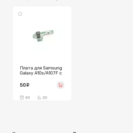
Плата для Samsung
Galaxy A10s/A107F с
разъемом зарядки/
гарнитуры/
50
руб.
микрофоном
40
20