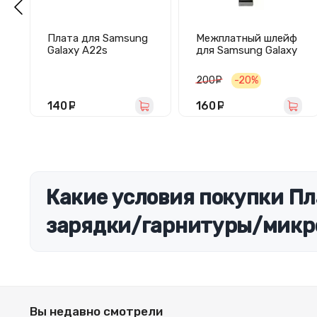
Плата для Samsung
Межплатный шлейф
Galaxy A22s
для Samsung Galaxy
5G/A226B с
S22 (S901B)
разъемом зарядки/
широкий
200
руб.
-20%
гарнитуры/
микрофоном
140
руб.
160
руб.
Какие условия покупки Пл
зарядки/гарнитуры/микр
Вы недавно смотрели