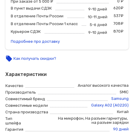
0
р
При заказе от 5 000
руб.
620
р
В пункт выдачи СДЭК
9-10 дней
537
р
В отделение Почты России
10-11 дней
708
р
В отделение Почты России 1 класс
5-6 дней
870
р
Курьером СДЭК
9-10 дней
Подробнее про доставку
local_offer
Как получать скидки?
Характеристики
Аналог высокого качества
Качество
SMIC
Производитель
Samsung
Совместимый бренд
Galaxy A02 (A022G)
Совместимые модели
Китай
Страна производства
На микрофон
,
На разъем гарнитуры
,
Тип
на разъем зарядки
шлейфа
90 дней
Гарантия