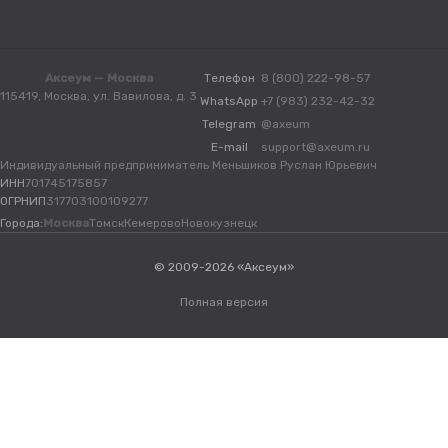
Аксеум — Москва
Телефон
8 (800) 222-98-57
115419, Москва, ул. Вавилова, д. 3
WhatsApp
+7 (983) 232-42-32
Telegram
@axeum
E-mail
support@axeum.ru
Индивидуальный предприниматель Меньшиков Руслан Юрьевич
ИНН
701745175857
ОГРНИП
317703100109277
Города:
Москва
Томск
Кемерово
Новокузнецк
© 2009-2026 «Аксеум»
Полная версия