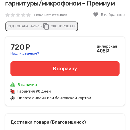
гарнитуры/микрофоном - Премиум
favorite
В избранное
Пока нет отзывов
content_copy
КОД ТОВАРА:
42635
СКОПИРОВАНО
720
руб.
дилерская
405
руб
Нашли дешевле?
В корзину
В наличии
Гарантия 90 дней
Оплата онлайн или банковской картой
Доставка товара (Благовещенск)