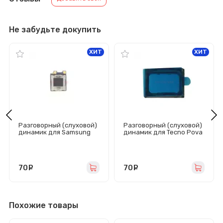
Не забудьте докупить
ХИТ
ХИТ
Разговорный (слуховой)
Разговорный (слуховой)
динамик для Samsung
динамик для Tecno Pova
Galaxy
2/Pova 3/Spark 5
S9/S10/S10e/S10+/S20+/
Air/7/Infinix Hot 10 Play/11
S20 Ultra/Note 10
Play/11S/Note 11/12
(G960F/G973F/G970F/G97
5F/G985F/G988B/N970F)
70
руб.
70
руб.
Похожие товары