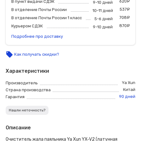
620
р
В пункт выдачи СДЭК
9-10 дней
537
р
В отделение Почты России
10-11 дней
708
р
В отделение Почты России 1 класс
5-6 дней
870
р
Курьером СДЭК
9-10 дней
Подробнее про доставку
local_offer
Как получать скидки?
Характеристики
Ya Xun
Производитель
Китай
Страна производства
90 дней
Гарантия
Нашли неточность?
Описание
Очиститель жала паяльника Ya Xun YX-V2 (латунная