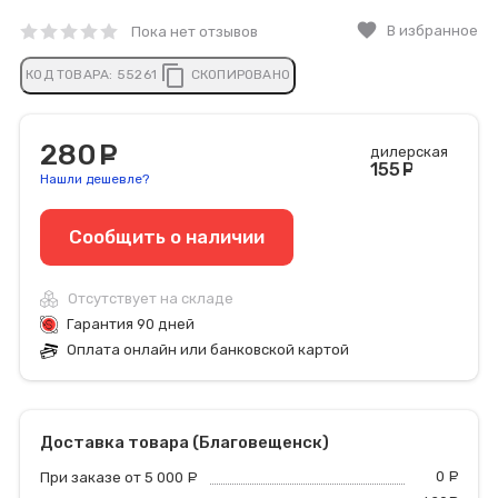
favorite
В избранное
Пока нет отзывов
content_copy
КОД ТОВАРА:
55261
СКОПИРОВАНО
280
руб.
дилерская
155
руб
Нашли дешевле?
Сообщить o наличии
Отсутствует на складе
Гарантия 90 дней
Оплата онлайн или банковской картой
Доставка товара (Благовещенск)
0
р
При заказе от 5 000
руб.