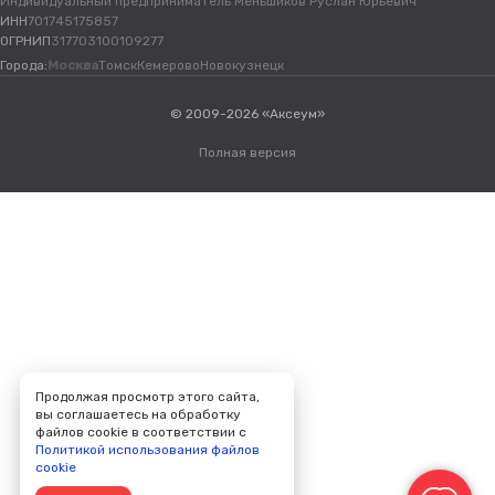
Индивидуальный предприниматель Меньшиков Руслан Юрьевич
ИНН
701745175857
ОГРНИП
317703100109277
Города:
Москва
Томск
Кемерово
Новокузнецк
© 2009-2026 «Аксеум»
Полная версия
Продолжая просмотр этого сайта,
вы соглашаетесь на обработку
файлов cookie в соответствии с
Политикой использования файлов
cookie