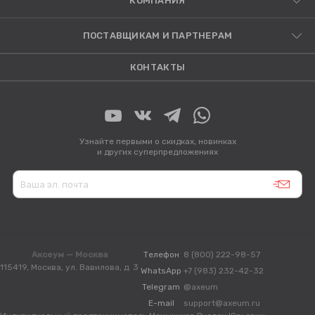
КОМПАНИЯ
ПОСТАВЩИКАМ И ПАРТНЕРАМ
КОНТАКТЫ
Узнайте первыми о скидках, новинках
и других суперпредложениях
Аксеум — Москва
Телефон
8 (800) 222-98-57
115419, Москва, ул. Вавилова, д. 3
WhatsApp
+7 (983) 232-42-32
Telegram
@axeum
E-mail
support@axeum.ru