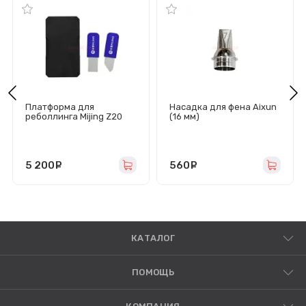
Платформа для
Насадка для фена Aixun
реболлинга Mijing Z20
(16 мм)
Pro для iPhone X-15 Pro
Max с межплатными
трафаретами
5 200
руб.
560
руб.
КАТАЛОГ
ПОМОЩЬ