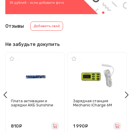
Отзывы
Добавить свой
Не забудьте докупить
Плата активации и
Зарядная станция
зарядки АКБ Sunshine
Mechanic iCharge 6M
SS-903 SE для iPhone
(40W/5USB/USB-QC3.0/
дисплей)
810
руб.
1 990
руб.