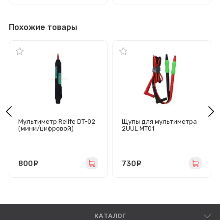
Похожие товары
Мультиметр Relife DT-02
Щупы для мультиметра
(мини/цифровой)
2UUL MT01
(остроконечные, 0.2 мм,
сменные иглы)
800
руб.
730
руб.
КАТАЛОГ