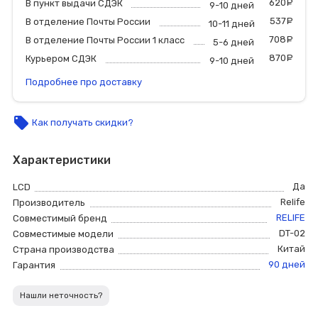
620
р
В пункт выдачи СДЭК
9-10 дней
537
р
В отделение Почты России
10-11 дней
708
р
В отделение Почты России 1 класс
5-6 дней
870
р
Курьером СДЭК
9-10 дней
Подробнее про доставку
local_offer
Как получать скидки?
Характеристики
Да
LCD
Relife
Производитель
RELIFE
Совместимый бренд
DT-02
Совместимые модели
Китай
Страна производства
90 дней
Гарантия
Нашли неточность?