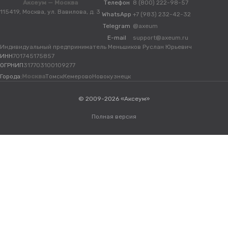
Аксеум — Москва
Телефон
8 (800) 222-98-57
115419, Москва, ул. Вавилова, д. 3
WhatsApp
+7 (983) 232-42-32
Telegram
@axeum
E-mail
support@axeum.ru
Индивидуальный предприниматель Меньшиков Руслан Юрьевич
ИНН
701745175857
ОГРНИП
317703100109277
Города:
Москва
Томск
Кемерово
Новокузнецк
© 2009-2026 «Аксеум»
Полная версия