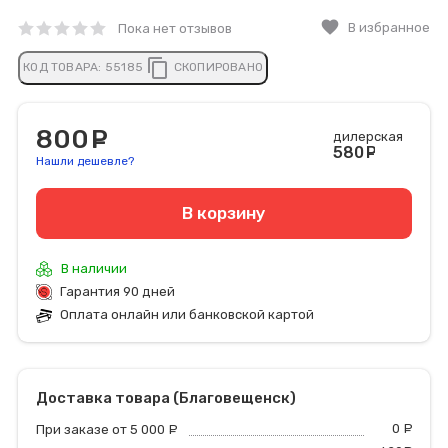
favorite
В избранное
Пока нет отзывов
content_copy
КОД ТОВАРА:
55185
СКОПИРОВАНО
800
руб.
дилерская
580
руб
Нашли дешевле?
В корзину
В наличии
Гарантия 90 дней
Оплата онлайн или банковской картой
Доставка товара (Благовещенск)
0
р
При заказе от 5 000
руб.