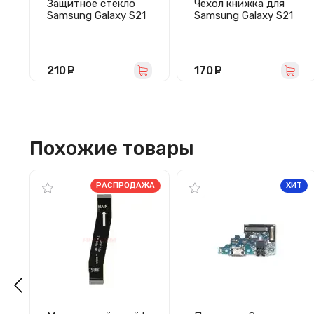
Защитное стекло
Чехол книжка для
Samsung Galaxy S21
Samsung Galaxy S21
Ultra/G998B - UV
Ultra/G998 BC002
комплект (клей,
(синий)
лампа)
210
руб.
170
руб.
Похожие товары
РАСПРОДАЖА
ХИТ