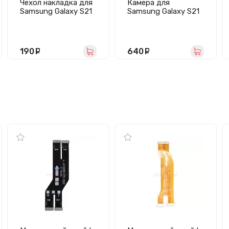
Чехол накладка для
Камера для
Samsung Galaxy S21
Samsung Galaxy S21
Ultra/G998 Ultra Slim
Ultra (G998B)
(прозрачный)
передняя
190
руб.
640
руб.