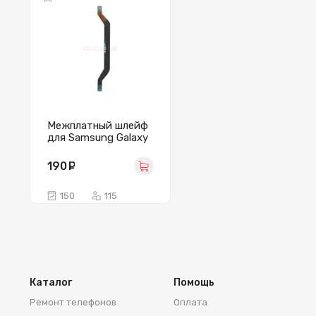
Межплатный шлейф
для Samsung Galaxy
S21 Ultra/G998B
(узкий)
190
руб.
150
115
Каталог
Помощь
Ремонт телефонов
Оплата