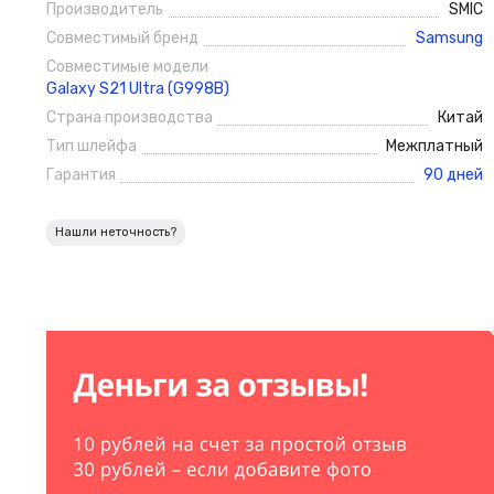
Производитель
SMIC
Совместимый бренд
Samsung
Совместимые модели
Galaxy S21 Ultra (G998B)
Страна производства
Китай
Тип шлейфа
Межплатный
Гарантия
90 дней
Нашли неточность?