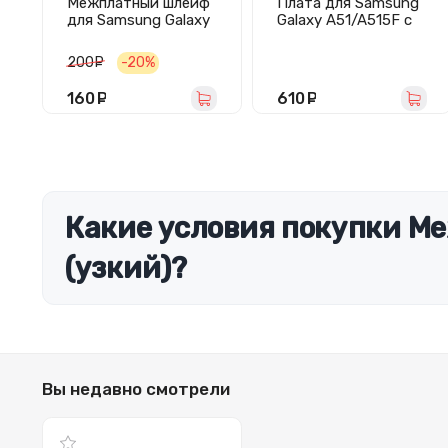
Межплатный шлейф
Плата для Samsung
для Samsung Galaxy
Galaxy A51/A515F с
S22 (S901B)
разъемом зарядки/
широкий
гарнитуры/
200
руб.
-20%
микрофоном -
Премиум
160
руб.
610
руб.
Какие условия покупки М
(узкий)?
Вы недавно смотрели