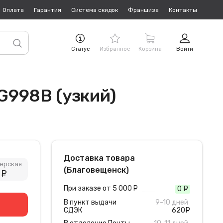
Оплата
Гарантия
Система скидок
Франшиза
Контакты
Статус
Избранное
Корзина
Войти
G998B (узкий)
Доставка товара
ерская
(Благовещенск)
5
руб.
При заказе от 5 000
руб.
0
руб
В пункт выдачи
9-10 дней
СДЭК
620
руб