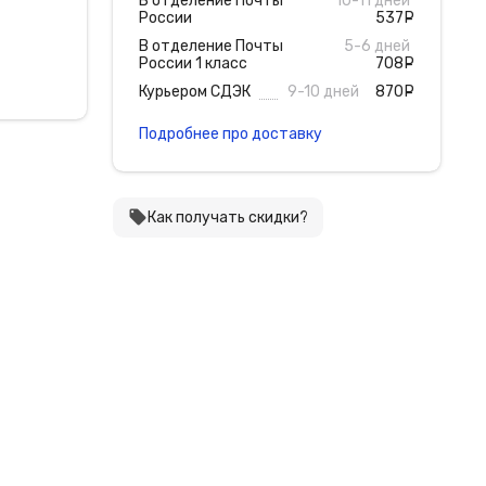
В отделение Почты
10-11 дней
России
537
руб
В отделение Почты
5-6 дней
России 1 класс
708
руб
Курьером СДЭК
9-10 дней
870
руб
Подробнее про доставку
local_offer
Как получать скидки?