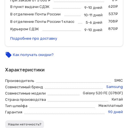
При заказе от 5 000
руб.
620
р
В пункт выдачи СДЭК
9-10 дней
537
р
В отделение Почты России
10-11 дней
708
р
В отделение Почты России 1 класс
5-6 дней
870
р
Курьером СДЭК
9-10 дней
Подробнее про доставку
local_offer
Как получать скидки?
Характеристики
SMIC
Производитель
Samsung
Совместимый бренд
Galaxy S20 FE (G780F)
Совместимые модели
Китай
Страна производства
Межплатный
Тип шлейфа
90 дней
Гарантия
Нашли неточность?