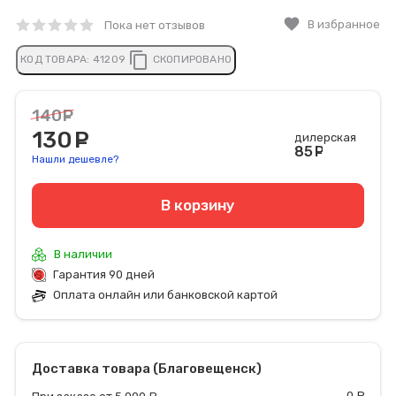
favorite
В избранное
Пока нет отзывов
content_copy
КОД ТОВАРА:
41209
СКОПИРОВАНО
140
руб.
130
руб.
дилерская
85
руб
Нашли дешевле?
В корзину
В наличии
Гарантия 90 дней
Оплата онлайн или банковской картой
Доставка товара (Благовещенск)
0
р