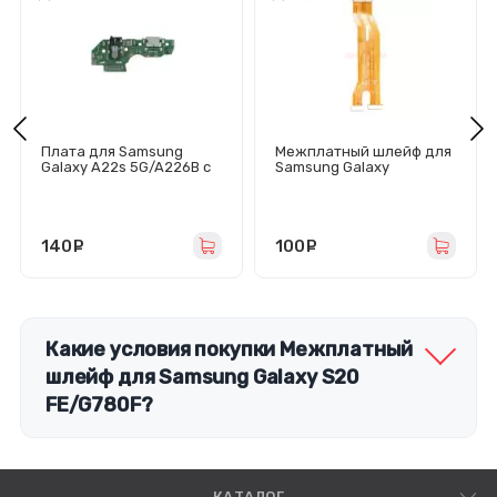
Плата для Samsung
Межплатный шлейф для
Galaxy A22s 5G/A226B с
Samsung Galaxy
разъемом зарядки/
A21s/A217F
гарнитуры/микрофоном
140
руб.
100
руб.
Какие условия покупки Межплатный
шлейф для Samsung Galaxy S20
FE/G780F?
КАТАЛОГ