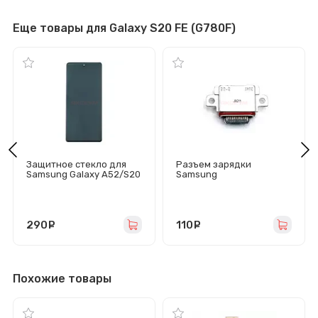
Еще товары для Galaxy S20 FE (G780F)
Защитное стекло для
Разъем зарядки
Samsung Galaxy A52/S20
Samsung
FE (A525F/G780F) черное
G970F/G973F/G975F/G98
- Антишпион
0F/G985F/G988B/N980F/
N985F/G780F (Type-C)
290
руб.
110
руб.
Похожие товары