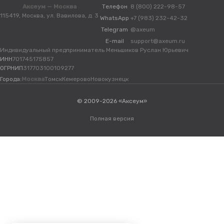
Аксеум — Москва
Телефон
8 (800) 222-98-57
115419, Москва, ул. Вавилова, д. 3
WhatsApp
+7 (983) 232-42-32
Telegram
@axeum
E-mail
support@axeum.ru
Индивидуальный предприниматель Меньшиков Руслан Юрьевич
ИНН
701745175857
ОГРНИП
317703100109277
Города:
Москва
Томск
Кемерово
Новокузнецк
© 2009-2026 «Аксеум»
Полная версия