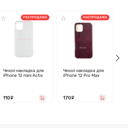
РАСПРОДАЖА
РАСПРОДАЖА
Чехол накладка для
Чехол накладка для
Че
iPhone 12 mini Activ
iPhone 12 Pro Max
iP
ASC-101 Puffy
ORG Soft Touch
Ac
(прозрачный)
(бордовый)
De
2
110
руб.
170
руб.
1