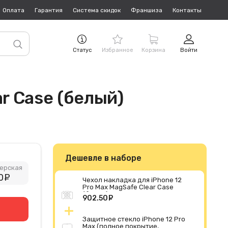
Оплата
Гарантия
Система скидок
Франшиза
Контакты
Статус
Избранное
Корзина
Войти
r Case (белый)
Дешевле в наборе
ерская
0
руб.
Чехол накладка для iPhone 12
Pro Max MagSafe Clear Case
(белый)
902.50
руб.
Защитное стекло iPhone 12 Pro
Max (полное покрытие,