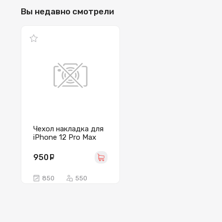
Вы недавно смотрели
Чехол накладка для
iPhone 12 Pro Max
MagSafe Clear Case
(белый)
950
руб.
850
550