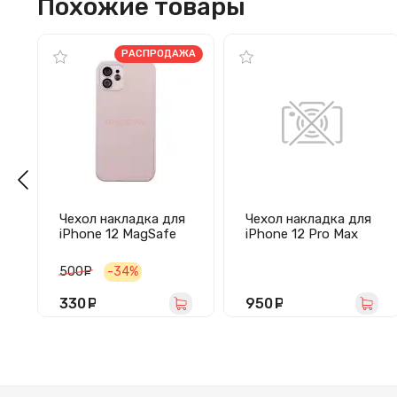
Похожие товары
РАСПРОДАЖА
Чехол накладка для
Чехол накладка для
iPhone 12 MagSafe
iPhone 12 Pro Max
SM021 (светло-
MagSafe Clear Case
розовый)
(белый)
500
руб.
-34%
330
руб.
950
руб.