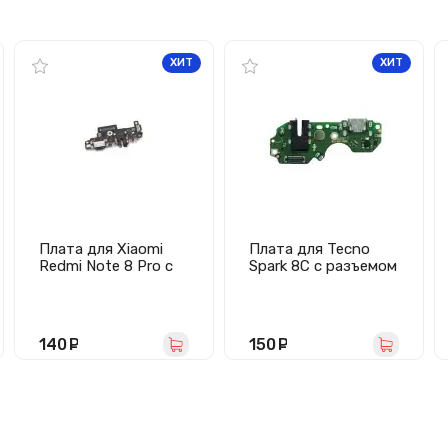
ХИТ
ХИТ
Плата для Xiaomi
Плата для Tecno
Redmi Note 8 Pro с
Spark 8C с разъемом
разъемом зарядки/
зарядки/гарнитуры/
гарнитуры/
микрофон
микрофоном
140
руб.
150
руб.