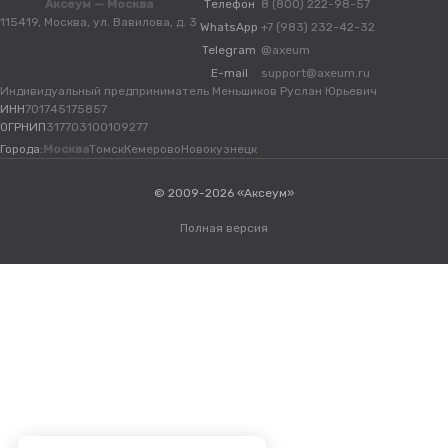
Аксеум — Москва
Телефон
8 (800) 222-98-57
115419, Москва, ул. Вавилова, д. 3
WhatsApp
+7 (983) 232-42-32
Telegram
@axeum
E-mail
support@axeum.ru
Индивидуальный предприниматель Меньшиков Руслан Юрьевич
ИНН
701745175857
ОГРНИП
317703100109277
Города:
Москва
Томск
Кемерово
Новокузнецк
© 2009-2026 «Аксеум»
Полная версия