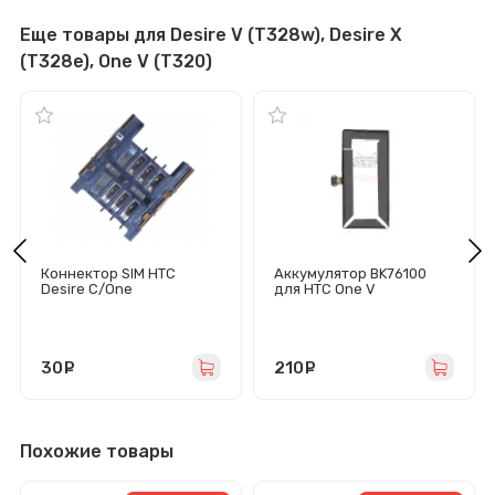
Еще товары для Desire V (T328w), Desire X
(T328e), One V (T320)
Коннектор SIM HTC
Аккумулятор BK76100
Desire C/One
для HTC One V
V/Rhyme/Radar/Desire Z
30
руб.
210
руб.
Похожие товары