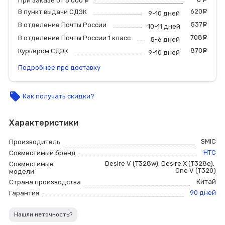
При заказе от 5 000
руб.
620
р
В пункт выдачи СДЭК
9-10 дней
537
р
В отделение Почты России
10-11 дней
708
р
В отделение Почты России 1 класс
5-6 дней
870
р
Курьером СДЭК
9-10 дней
Подробнее про доставку
local_offer
Как получать скидки?
Характеристики
SMIC
Производитель
HTC
Совместимый бренд
Desire V (T328w)
,
Desire X (T328e)
,
Совместимые
One V (T320)
модели
Китай
Страна производства
90 дней
Гарантия
Нашли неточность?