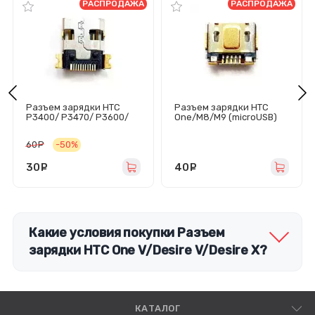
РАСПРОДАЖА
РАСПРОДАЖА
Разъем зарядки HTC
Разъем зарядки HTC
P3400/ P3470/ P3600/
One/M8/M9 (microUSB)
P4550/ TYTN/ S620
60
руб.
-50%
30
руб.
40
руб.
Какие условия покупки Разъем
зарядки HTC One V/Desire V/Desire X?
КАТАЛОГ