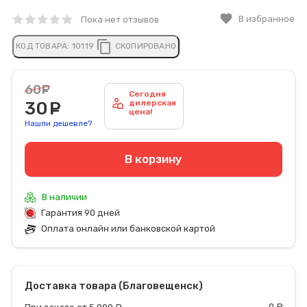
favorite
В избранное
Пока нет отзывов
content_copy
КОД ТОВАРА:
10119
СКОПИРОВАНО
60
руб.
Сегодня
30
руб.
дилерская
цена!
Нашли дешевле?
В корзину
В наличии
Гарантия 90 дней
Оплата онлайн или банковской картой
Доставка товара (Благовещенск)
0
р