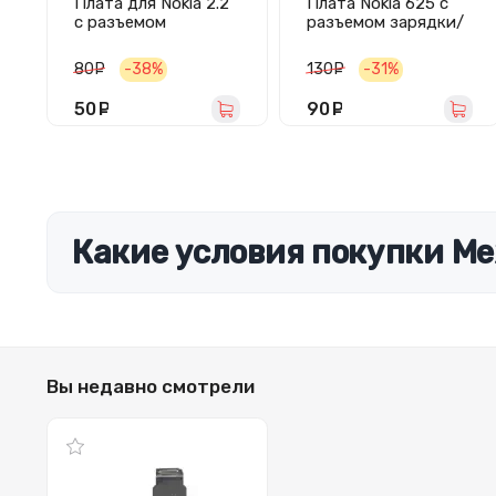
Плата для Nokia 2.2
Плата Nokia 625 с
с разъемом
разъемом зарядки/
зарядки/
микрофоном
микрофоном
80
руб.
-38%
130
руб.
-31%
50
руб.
90
руб.
Какие условия покупки М
Вы недавно смотрели