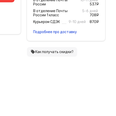
В отделение Почты
10-11 дней
России
537
руб
В отделение Почты
5-6 дней
России 1 класс
708
руб
Курьером СДЭК
9-10 дней
870
руб
Подробнее про доставку
local_offer
Как получать скидки?