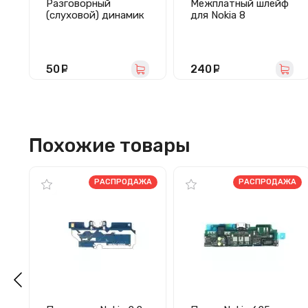
Разговорный
Межплатный шлейф
(слуховой) динамик
для Nokia 8
для Nokia
2/3/5/6.1/7/8 и
Xiaomi Redmi Note
5A/Note 5A Prime
50
руб.
240
руб.
Похожие товары
РАСПРОДАЖА
РАСПРОДАЖА