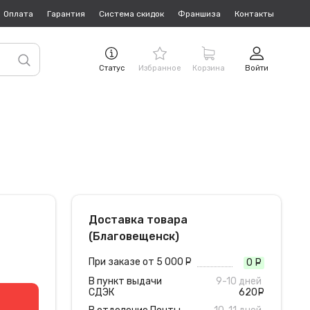
Оплата
Гарантия
Система скидок
Франшиза
Контакты
Статус
Избранное
Корзина
Войти
Доставка товара
(Благовещенск)
При заказе от 5 000
руб.
0
руб
В пункт выдачи
9-10 дней
СДЭК
620
руб