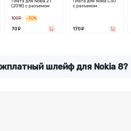
Плата для Nokia 2.1
Плата для Nokia C30
(2018) с разъемом
с разъемом
зарядки/
зарядки/микрофон
микрофоном
100
руб.
-30%
70
руб.
170
руб.
ежплатный шлейф для Nokia 8?