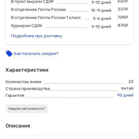
620
р
В пункт выдачи СДЭК
9-10 дней
537
р
В отделение Почты России
10-11 дней
708
р
В отделение Почты России 1 класс
5-6 дней
870
р
Курьером СДЭК
9-10 дней
Подробнее про доставку
local_offer
Как получать скидки?
Характеристики
23
Количество ячеек
Китай
Страна производства
90 дней
Гарантия
Нашли неточность?
Описание