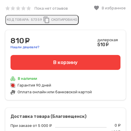
favorite
В избранное
Пока нет отзывов
content_copy
КОД ТОВАРА:
57359
СКОПИРОВАНО
810
руб.
дилерская
510
руб
Нашли дешевле?
В корзину
В наличии
Гарантия 90 дней
Оплата онлайн или банковской картой
Доставка товара (Благовещенск)
0
р
При заказе от 5 000
руб.