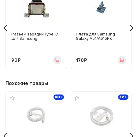
Разъем зарядки Type-C
Плата для Samsung
для Samsung
Galaxy A51/A515F с
G990B/G991B/G996B/G99
разъемом зарядки/
8B/S901B/S906B/S908B/
гарнитуры/микрофоном
S911B/S916B/S918B
90
руб.
170
руб.
Похожие товары
ХИТ
ХИТ