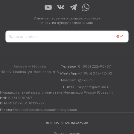
Узнайте первыми о скидках, новинках
и других суперпредложениях
Аксеум — Москва
Телефон
8 (800) 222-98-57
115419, Москва, ул. Вавилова, д. 3
WhatsApp
+7 (983) 232-42-32
Telegram
@axeum
E-mail
support@axeum.ru
Индивидуальный предприниматель Меньшиков Руслан Юрьевич
ИНН
701745175857
ОГРНИП
317703100109277
Города:
Москва
Томск
Кемерово
Новокузнецк
© 2009-2026 «Аксеум»
Полная версия