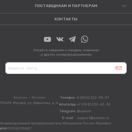
ПОСТАВЩИКАМ И ПАРТНЕРАМ
КОНТАКТЫ
Узнайте первыми о скидках, новинках
и других суперпредложениях
Аксеум — Москва
Телефон
8 (800) 222-98-57
115419, Москва, ул. Вавилова, д. 3
WhatsApp
+7 (983) 232-42-32
Telegram
@axeum
E-mail
support@axeum.ru
Индивидуальный предприниматель Меньшиков Руслан Юрьевич
ИНН
701745175857