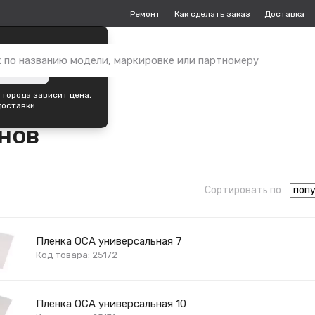
Ремонт
Как сделать заказ
Доставка
пок —
Благовещенск
?
ть город
 города зависит цена,
доставки
нов
Сортировать по
Пленка OCA универсальная 7
Код товара: 25172
Пленка OCA универсальная 10