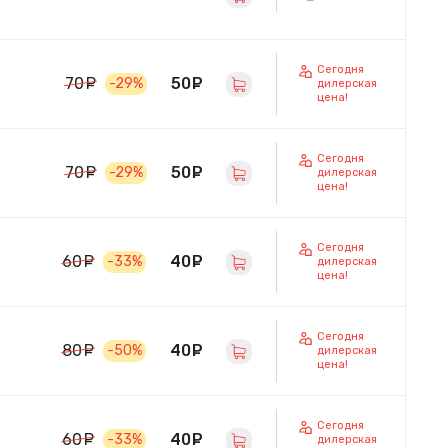
Сегодня
50
руб.
70
руб.
-29%
дилерская
цена!
Сегодня
50
руб.
70
руб.
-29%
дилерская
цена!
Сегодня
40
руб.
60
руб.
-33%
дилерская
цена!
Сегодня
40
руб.
80
руб.
-50%
дилерская
цена!
Сегодня
40
руб.
60
руб.
-33%
дилерская