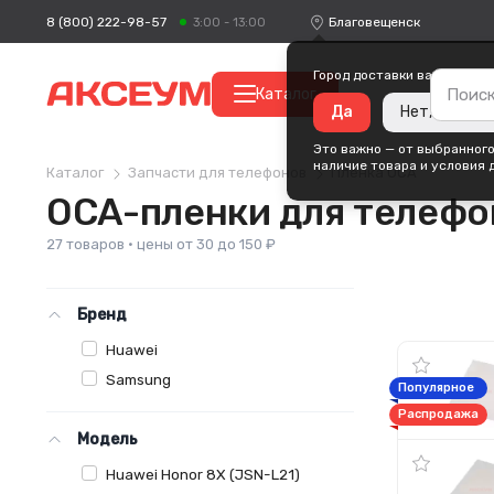
8 (800) 222-98-57
Благовещенск
3:00 - 13:00
Город доставки ваших поку
Каталог
Да
Нет, измени
Это важно — от выбранного
наличие товара и условия 
Каталог
Запчасти для телефонов
Пленка OCA
OCA-пленки для телефо
27 товаров · цены от 30 до 150 ₽
Бренд
Huawei
Samsung
Популярное
Распродажа
Модель
Huawei Honor 8X (JSN-L21)