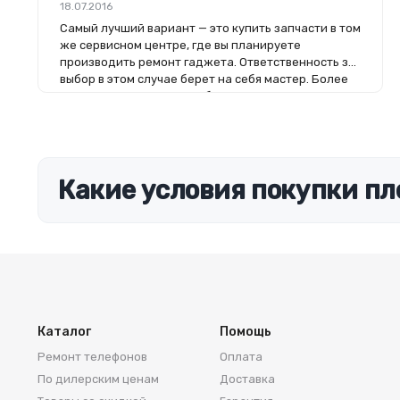
18.07.2016
Самый лучший вариант — это купить запчасти в том
же сервисном центре, где вы планируете
производить ремонт гаджета. Ответственность за
выбор в этом случае берет на себя мастер. Более
того, на комплектующие будет распространяться
гарантия. Если вы планируете делать ремонт
самостоятельно, то выбор деталей определит его
качество. Желательно, чтобы перед покупкой
нового модуля старый был в руках. Так легче
сориентироваться в разъемах, элементах
Какие условия покупки пл
крепления, электрических параметрах и прочих
характеристиках.
Каталог
Помощь
Ремонт телефонов
Оплата
По дилерским ценам
Доставка